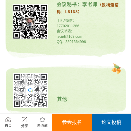
会议秘书：李老师
（投稿邀请
码：L8168）
手机/ 微信：
17702011286
会议邮箱：
iscipt@163.com
QQ：3801364996
其他
参会报名
论文投稿
*部分视觉素材由AI辅助生成，仅用于会议视觉传播。
未收藏
首页
分享