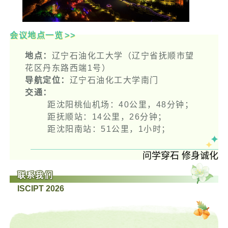
会议地点一览
>>
地点：
辽宁石油化工大学
（辽宁省抚顺市望
花区丹东路西端1号）
导航定位：
辽宁石油化工大学南门
交通：
距沈阳桃仙机场：40公里，48分钟；
距抚顺站：14公里，26分钟；
距沈阳南站：51公里，1小时；
问学穿石 修身诚化
联系我们
ISCIPT 2026