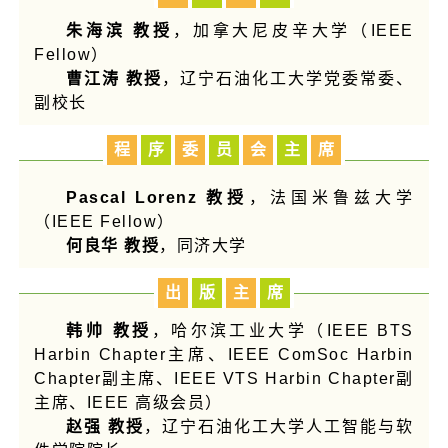
朱海滨 教授
，
加拿大尼皮辛大学（IEEE
Fellow）
曹江涛 教授
，
辽宁石油化工大学党委常委、
副校长
程
序
委
员
会
主
席
Pascal Lorenz 教授
，
法国米鲁兹大学
（IEEE Fellow）
何良华 教授
，
同济大学
出
版
主
席
韩帅 教授
，哈尔滨工业大学（I
EEE BTS
Harbin Chapter主席、
IEEE ComSoc Harbin
Chapter副主席、
IEEE VTS Harbin Chapter副
主席、
IEEE 高级会员
）
赵强 教授
，辽宁石油化工大学人工智能与软