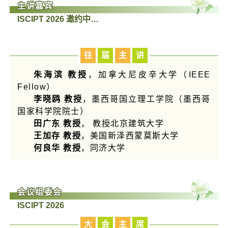
主讲嘉宾
ISCIPT 2026 邀约中…
往
届
主
讲
朱海滨 教授
，
加拿大尼皮辛大学（IEEE
Fellow）
李晓鸥 教授
，墨西哥国立理工学院（
墨西哥
国家科学院院士）
田广东 教授
， 教授
北京建筑大学
王加存 教授
，
美国新泽西蒙莫斯大学
何良华 教授
，
同济大学
会议组委会
ISCIPT 2026
大
会
主
席