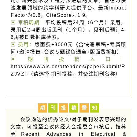
用、新兴技术及工程方法进展的文章，旨在为快
速发展领域的跨学科研究提供平台。最新Impact
Factor为0.6，CiteScore为1.9。
▣ 审稿周期：
平均投稿后24周（6个月）录用，
录用后2-4周出版见刊（1个月），见刊后预计4-
6周被EI数据库检索。
▣ 费用：
版面费+8000元（含快速审稿+专属顾
问+邀请报告+会议专题绿色通道+版面费折扣）
▣ 期刊投稿入口：
https://www.ais.cn/attendees/paperSubmit/R
ZJVZF（请选择 期刊投稿，并备注期刊名称）
期
刊
投
稿
需
知
会议遴选的优秀论文/对于期刊发表感兴趣的
文章，可投至会议内经大会组委会审核后，推荐
至Recent Advances in Electrical &