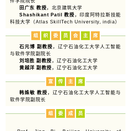
件学院院长
田广东 教授
，
北京建筑大学
Shashikant Patil 教授
，印度阿特拉斯技能
科技大学（Atlas SkillTech University, india）
组
织
委
员
会
主
席
石元博 副教授
，辽宁石油化工大学人工智能
与软件学院副院长
刘培胜 副教授
，
辽宁石油化工大学
黄越洋 副教授
，
辽宁石油化工大学
宣
传
主
席
韩姝敏 教授
，
辽宁石油化工大学人工智能与
软件学院副院长
组
委
成
员