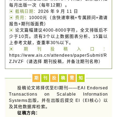
每月出版一次（每年12期）。
▣ 截稿日期：
2026 年 9 月 11 日
▣ 费用：
10000元（含快速审稿+专属顾问+邀请
报告+期刊版面费）
▣
论文篇幅建议4000-8000字符，全文排版后不
少于10页。须有3个以上数据图表分析、15篇以
上参考文献，查重率30%以下。
▣ 期刊投稿入口：
https://www.ais.cn/attendees/paperSubmit/R
ZJVZF（请选择 期刊投稿，并备注期刊名称）
期
刊
投
稿
需
知
投稿论文将择优至EI期刊——EAI Endorsed
Transactions on Scalable Information
Systems出版，并在出版后提交 EI（EI核心）以
及其他数据库检索。
征稿方向：