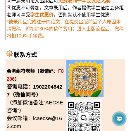
③一篇录用论文出版后可
免费收到一本会议论文集
；
④优惠不可叠加，文章录用后，作者提供学生证给会务组
老师可享受
学生优惠价
，否则默认不使用学生优惠；
*被录用且完成注册的论文，在提交出版前因个人原因申
请撤稿，将扣除30%的稿件费用；进入出版流程后，撤稿
将扣100%手续费。
联系方式
会务组符老师【邀请码：
F8
286
】
咨询电话：1902204842
7（微信同号）
（添加微信备注“AECSE
咨询”）
会议邮箱：icaecse@16
3.com