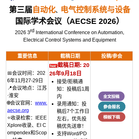
第三届
自动化
电气控制系统
与设备
、
国际学术会议（AECSE 2026）
rd
2026 3
International Conference on Automation,
Electrical Control Systems and Equipment
重要信息
截稿日期
投稿/参会
截稿日期: 20
📅会议时间：202
26年9月18日
6年11月27-29日
接受/拒稿通
📍会议地点：江苏
知：投稿后1周
·淮安
内
🌐会议官网：
www.
录用通知：投
aecse.org
稿后7个工作日
⭐收录检索：IEEE
左右，优先投
Xplore收录、EI C
稿优先送审！
ompendex和Scop
支持Word/PD