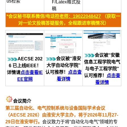
us检索
F/Latex格式投
稿
*会议秘书联系微信/电话
符老师：19022048427
（获取一
对一论文投稿答疑服务，全程跟进审稿情况）
会议被“安徽
会议被“淮安
AECSE 202
信息工程学院电气
大学自动化学院”
6 已上线IEEE！
与电子工程学院”
认可推荐！
点击查
详情请
点击查看IE
认可推荐！
点击查
看详情
EE官网
看详情
会议简介
第三届自动化、电气控制系统与设备国际学术会议
（AECSE 2026）由淮安大学主办，将于2026年11月27-
29日在淮安举行。
会议致力于将“自动化与电气”领域的专