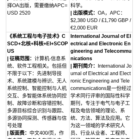
择OA出版，需要缴纳APC=
科学。
USD 2520
| 出版模式：
OA，APC：
$2,380 USD / £1,790 GBP /
€2,000 EUR
《系统工程与电子技术》C
International Journal of El
SCD+北核+科核+EI+SCOP
ectrical and Electronic En
US
gineering and Telecommu
| 征稿范围：
计算机-信息系
nications
统、软件工程相关。包括但
| 期刊简介：
International Jo
不限于以下：先进制导技
urnal of Electrical and Elect
术、系统建模与辨识、无人
ronic Engineering and Tele
系统控制、智能控制与人机
communications是一份经过
交互、多智能体系统协同控
学术同行评审的国际性科学
制、故障诊断和容错控制、
期刊，专注于电气与电子工
多源目标综合识别与跟踪、
程及电信领域的理论、系
多源协同探测、传感器与信
统、方法、算法及应用。它
号处理
为这一领域的学术研究人
| 版面费：
中文400/页，作
员、行业从业者、工程师、