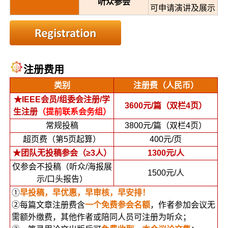
听众参会
可申请演讲及展示
注册费用
类别
注册费（人民币）
★IEEE会员/组委会注册/学
3600元/篇（双栏4页）
生注册
（提
前
联系会
务组）
常规投稿
3800元/篇（双栏4页）
超页费（第5页起算）
400元/页
★团队无投稿参会（≥3人）
1300元/人
仅参会不投稿（听众/海报展
1500元/人
示/口头报告）
①
早投稿，早优惠，早审核，早安排！
②每篇文章注册费含
一个免费参会名额
，作者参加会议无
需额外缴费，其他作者或陪同人员可注册为听众；