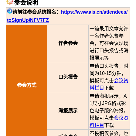
参会说明
请前往参会系统报名：
https://www.ais.cn/attendees/
toSignUp/NFV7FZ
一篇录用文章允许
一名作者免费参
作者参会
会，可在会议现场
进行口头报告或海
报展示等
申请口头报告，时
间为10-15分钟，
口头报告
模板可点击
会议资
参会方式
料栏目
下载
申请海报展示，A
1尺寸JPG格式彩
海报展示
色电子版的海报，
模板可点击
会议资
料栏目
下载
不投稿仅参会，也