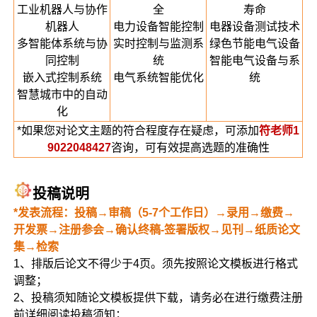
工业机器人与协作
全
寿命
机器人
电力设备智能控制
电器设备测试技术
多智能体系统与协
实时控制与监测系
绿色节能电气设备
同控制
统
智能电气设备与系
嵌入式控制系统
电气系统智能优化
统
智慧城市中的自动
化
*如果您对论文主题的符合程度存在疑虑，可添加
符老师1
9022048427
咨询，可有效提高选题的准确性
投稿说明
*发表流程：投稿→审稿（5-7个工作日）→录用→缴费→
开发票→注册参会→确认终稿-签署版权→见刊→纸质论文
集→检索
1、排版后论文不得少于4页。须先按照论文模板进行格式
调整；
2、投稿须知随论文模板提供下载，请务必在进行缴费注册
前详细阅读投稿须知；