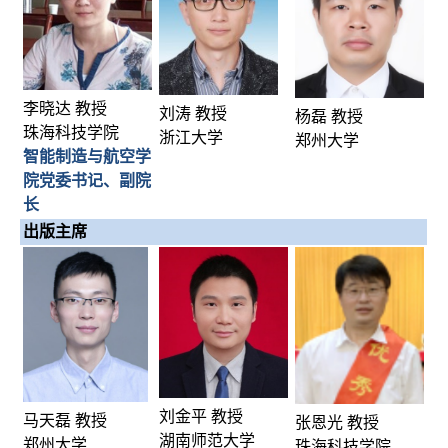
李晓达 教授
刘涛 教授
杨磊 教授
珠海科技学院
浙江大学
郑州大学
智能制造与航空学
院党委书记、副院
长
出版主席
刘金平 教授
马天磊 教授
张恩光 教授
湖南师范大学
郑州大学
珠海科技学院