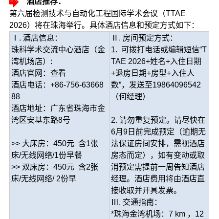
酒店推荐：
第六届检测技术与自动化工程国际学术会议（TTAE
2026）将在珠海举行。具体酒店信息和预定方式如下：
Ⅰ. 酒店信息：
Ⅱ. 房间预定方式：
珠科学术交流中心酒店（金
1. 可拨打电话或编辑短信“T
湾机场店）:
TAE 2026+姓名+入住日期
酒店官网：查看
+退房日期+房型+入住人
酒店电话：+86-756-63668
数”，发送至19864096542
88
（何经理）
酒店地址：广东省珠海市金
湾区安基东路8号
2. 请勿重复预定。请尽快在
6月9日前完成预定（逾期无
>> 大床房：450元 含1张
法保证房间安排，需视酒店
床/无线网络/1份早餐
房态而定），如有变动或取
>> 双床房：450元 含2张
消预定需提前一周告知酒店
床/无线网络/ 2份早
经理。酒店费用将由酒店直
接收取并开具发票。
Ⅲ. 交通指南：
*珠海金湾机场：7 km ，12