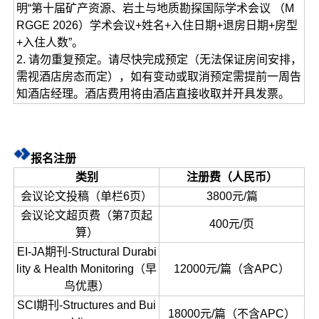
明“第十届矿产资源、岩土与地质勘探国际学术会议 （M
RGGE 2026）学术会议+姓名+入住日期+退房日期+房型
+入住人数”。
2. 请勿重复预定。请尽快完成预定（无法保证房间安排，
需视酒店房态而定），如有变动或取消预定需提前一周告
知酒店经理。酒店费用将由酒店直接收取并开具发票。
报名注册
类别
注册费（人民币）
会议论文投稿（单栏6页）
3800元/篇
会议论文超页费（第7页起
400元/页
算）
EI-JA期刊-Structural Durabi
lity & Health Monitoring（早
12000元/篇（含APC）
鸟优惠）
SCI期刊-Structures and Bui
18000元/篇（不含APC）