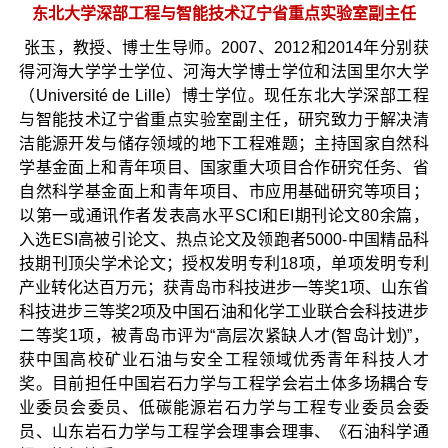
东北大学深部工程与智能技术辽宁省重点实验室副主任
张玉，教授、博士生导师。2007、2012和2014年分别获
得河海大学学士学位、河海大学博士学位和法国里尔大学
（Université de Lille）博士学位。现任东北大学深部工程
与智能技术辽宁省重点实验室副主任，研究致力于解决清
洁能源开发与储存领域的地下工程难题；主持国家自然科
学基金面上和青年项目、国家重大项目合作研究任务、省
自然科学基金面上和青年项目、市应用基础研究等项目；
以第一或通讯作者发表高水平SCI和EI期刊论文80余篇，
入选ESI高被引论文、热点论文及领跑者5000-中国精品科
技期刊顶尖学术论文；授权发明专利18项，单项发明专利
产业转化达百万元；获青岛市科技进步一等奖1项、山东省
科技进步三等奖2项及中国石油和化学工业联合会科技进步
二等奖1项，被青岛市评为“高层次紧缺人才(智岛计划)”，
获中国高校矿业石油与安全工程领域优秀青年科技人才
奖。目前担任中国岩石力学与工程学会岩土体多场耦合专
业委员会委员、低碳能源岩石力学与工程专业委员会委
员、山东岩石力学与工程学会理事会理事、《石油科学通