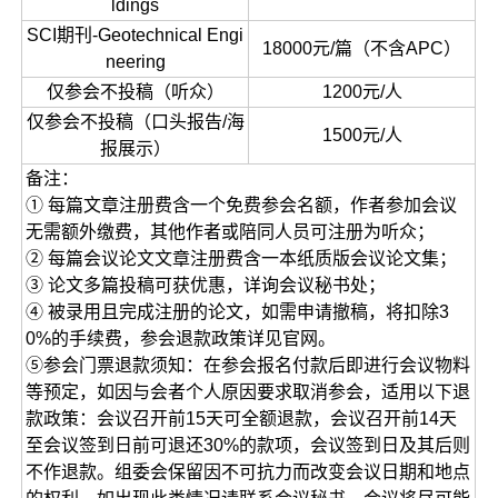
ldings
SCI期刊-Geotechnical Engi
18000元/篇（不含APC）
neering
仅参会不投稿（听众）
1200元/人
仅参会不投稿（口头报告/海
1500元/人
报展示）
备注：
① 每篇文章注册费含一个免费参会名额，作者参加会议
无需额外缴费，其他作者或陪同人员可注册为听众；
② 每篇会议论文文章注册费含一本纸质版会议论文集；
③ 论文多篇投稿可获优惠，详询会议秘书处；
④ 被录用且完成注册的论文，如需申请撤稿，将扣除3
0%的手续费，参会退款政策详见官网。
⑤参会门票退款须知：在参会报名付款后即进行会议物料
等预定，如因与会者个人原因要求取消参会，适用以下退
款政策：会议召开前15天可全额退款，会议召开前14天
至会议签到日前可退还30%的款项，会议签到日及其后则
不作退款。组委会保留因不可抗力而改变会议日期和地点