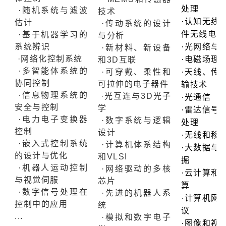
处理
·随机系统与滤波
技术
·认知无线
估计
·传动系统的设计
件无线电
·基于机器学习的
与分析
系统辨识
·光网络与
·新材料、新设备
·网络化控制系统
·电磁场理
和3D互联
·多智能体系统的
·可穿戴、柔性和
·天线、传
协同控制
可拉伸的电子器件
输技术
·信息物理系统的
·光互连与3D光子
·光通信
安全与控制
学
·雷达信号
·电力电子变换器
·数字系统与逻辑
处理
控制
设计
·无线和移
·嵌入式控制系统
·计算机体系结构
·大数据与
的设计与优化
和VLSI
掘
·机器人运动控制
·网络驱动的多核
·云计算和
与视觉伺服
芯片
算
·数字信号处理在
·先进的机器人系
·计算机网
控制中的应用
统
议
...
·模拟和数字电子
·图像和视