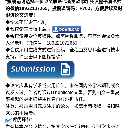
*投稿前请选择一位论文联系作者主动添加会议秘书潘老师
的微信18922107265，投稿邀请码：P763，方便后续及时
跟进论文进度！
◆论文不得少于4页；
◆会议论文模板下载→
◆会议仅接受全英稿件。如需翻译服务，可咨询会议负责
人潘老师【微信号：18922107265】；
◆会议采用在线方式进行投稿，全程由艾思科蓝进行技术
支持，请点击以下图标投稿：
◆论文应具有学术或实用价值，未在国内外学术期刊或会
议发表过。作者可通过iThenticate查重，否则由文章重复
率引起的被拒搞将由作者自行承担责任。
注意：被录用且完成注册的论文，如需申请撤稿，将扣除
30%的手续费。
评优环节：
为弘扬本次会议精神，拓宽学术研究视野，促进学术交流