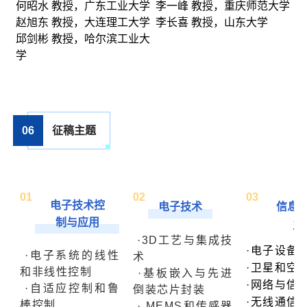
何昭水 教授，广东工业大学
李一峰 教授，重庆师范大学
赵旭东 教授，大连理工大学
李长喜 教授，山东大学
邱剑彬 教授，哈尔滨工业大
学
06
征稿主题
0
1
0
2
0
3
电子技术控
电子技术
信息
制与应用
工
·3D工艺与集成技
·电子设备
·电子系统的线性
术
·卫星和空
和非线性控制
·基板嵌入与先进
·网络与信
·自适应控制和鲁
倒装芯片封装
·无线通信
棒控制
· MEMS和传感器