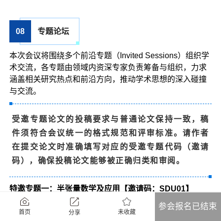
08
专题论坛
本次会议将围绕多个前沿专题（Invited Sessions）组织学
术交流，各专题由领域内资深专家负责筹备与组织，力求
涵盖相关研究热点和前沿方向，推动学术思想的深入碰撞
与交流。
受邀专题论文的投稿要求与普通论文保持一致，稿
件须符合会议统一的格式规范和评审标准。请作者
在提交论文时准确填写对应的受邀专题代码（邀请
码），确保投稿论文能够被正确归类和审阅。
特邀专题一：半张量数学及应用【邀请码：SDU01】
主席：
李海涛 教授，山东师范大学；赵国栋 副教授，山东
参会报名已结束
师范大学；李长喜 教授，山东大学；
未收藏
首页
分享