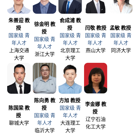
朱善迎 教
俞成浦 教
徐金明 教
授
授
闫敬 教授
孟敏 教授
授
国家级 青
国家级 青
国家级 青
国家级 青
国家级 青
年人才
年人才
年人才
年人才
年人才
上海交通
北京理工
燕山大学
同济大学
浙江大学
大学
大学
陈向勇 教
方旭 教授
李金娜 教
陈国梁 教
授
国家级 青
授
授
国家级 青
年人才
辽宁石油
聊城大学
年人才
大连理工
化工大学
临沂大学
大学