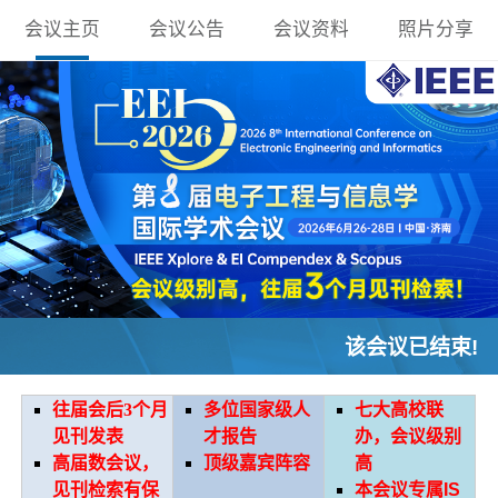
会议主页
会议公告
会议资料
照片分享
该会议已结束!
往届会后3个月
多位国家级人
七大高校联
见刊发表
才报告
办，会议级别
高届数会议，
顶级嘉宾阵容
高
见刊检索有保
本会议专属IS