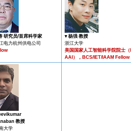
愉涛 研究员/首席科学家
▾ 杨强 教授
江电力杭州供电公司
浙江大学
llow
美国国家人工智能科学院院士（
AAI），BCS/IET/IAAM Fellow
eevikumar
anaban 教授
南大学