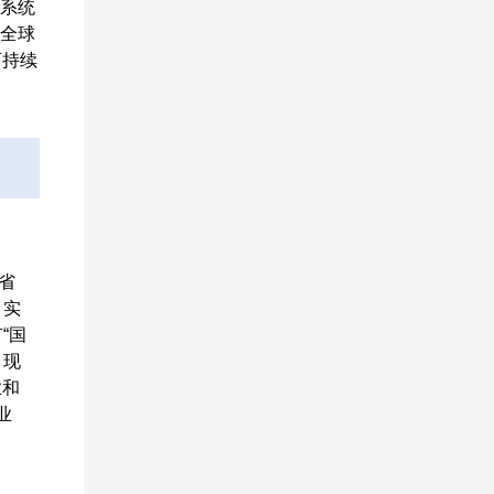
系统
全球
可持续
省
、实
“国
。现
业和
业