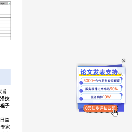
议旨
沿技
程子
日益
的专家