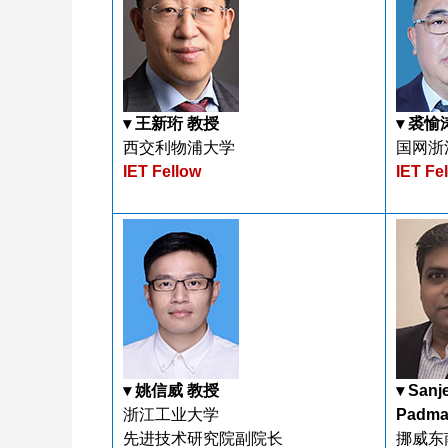
▾ 王新珩 教授
▾ 裘
西交利物浦大学
国网浙
IET Fellow
IET Fe
▾ 姚信威 教授
▾ Sanj
浙江工业大学
Padm
先进技术研究院副院长
挪威东