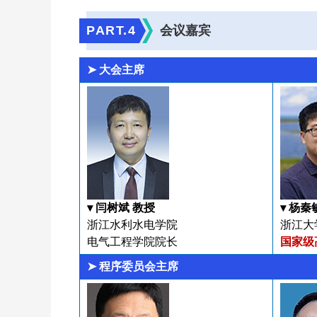
PART.
4
会议嘉宾
➤ 大会主席
▾ 闫树斌 教授
▾ 杨秦
浙江水利水电学院
浙江大
电气工程学院院长
国家级
➤ 程序委员会主席