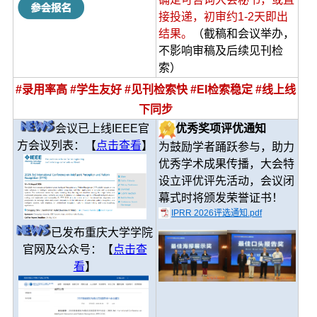
接投递，初审约1-2天即出
结果。
（截稿和会议举办，
不影响审稿及后续见刊检
索）
#录用率高 #学生友好 #见刊检索快 #EI检索稳定 #线上线
下同步
会议已上线IEEE官
优秀奖项评优通知
方会议列表：【
点击查看
】
为鼓励学者踊跃参与，助力
优秀学术成果传播，大会特
设立评优评先活动，会议闭
幕式时将颁发荣誉证书！
IPRR 2026评选通知.pdf
已发布重庆大学学院
官网及公众号：【
点击查
看
】