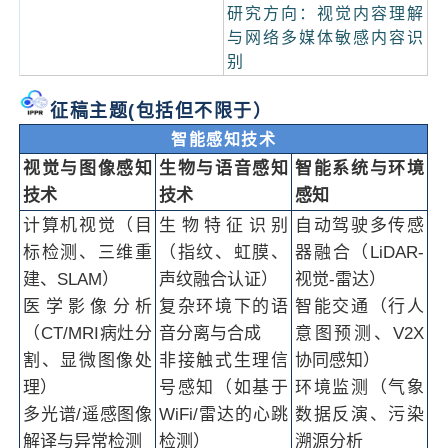
研究方向：视觉内容理解
与网络多媒体敏感内容识
别
征稿主题(包括但不限于）
智能感知技术
视觉与图像感知
生物与语音感知
智能系统与环境
技术
技术
感知
计算机视觉（目
生物特征识别
自动驾驶多传感
标检测、三维重
（指纹、虹膜、
器融合（LiDAR-
建、SLAM）
声纹融合认证）
视觉-雷达）
医学影像分析
复杂环境下的语
智能交通（行人
（CT/MRI病灶分
音分离与合成
意图预测、V2X
割、显微图像处
非接触式生理信
协同感知）
理）
号感知（如基于
环境监测（气象
多光谱/遥感图像
WiFi/雷达的心跳
数据反演、污染
解译与异常检测
检测）
溯源分析