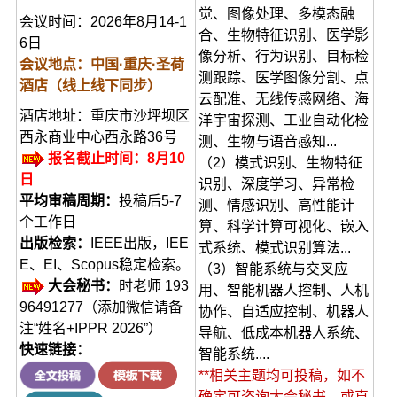
觉、图像处理、多模态融
会议时间：2026年8月14-1
合、生物特征识别、医学影
6日
像分析、行为识别、目标检
会议地点：中国·重庆·圣荷
测跟踪、医学图像分割、点
酒店（
线上线下同步）
云配准、无线传感网络、海
酒店地址：重庆市沙坪坝区
洋宇宙探测、工业自动化检
西永商业中心西永路36号
测、生物与语音感知...
报名截止时间：8月10
（2）模式识别、生物特征
日
识别、深度学习、异常检
平均审稿周期：
投稿后5-7
测、情感识别、高性能计
个工作日
算、科学计算可视化、嵌入
出版检索：
IEEE出版，IEE
式系统、模式识别算法...
E、EI、Scopus稳定检索。
（3）智能系统与交叉应
大会秘书：
时老师 193
用、智能机器人控制、人机
96491277（添加微信请备
协作、自适应控制、机器人
注“姓名+IPPR 2026”）
导航、低成本机器人系统、
快速链接：
智能系统....
**相关主题均可投稿，如不
确定可咨询大会秘书，或直