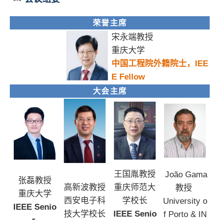
荣誉主席
宋永端教授
重庆大学
中国工程院外籍院士，IEE
E Fellow
大会主席
王国胤教授
João Gama
张
磊教
授
高新波教授
重庆师范大
教授
重庆大学
西安电子科
学校长
University o
IEEE Senio
技大学校长
IEEE Senio
f Porto
& IN