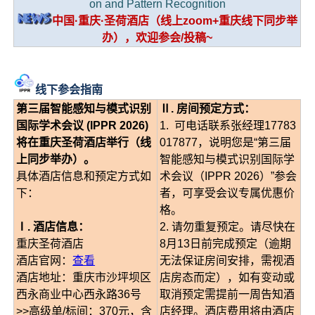
on and Pattern Recognition
中国·重庆·圣荷酒店（线上zoom+重庆线下同步举
办），欢迎参会/投稿~
线下参会指南
第三届智能感知与模式识别
Ⅱ. 房间预定方式：
国际学术会议 (IPPR 2026)
1. 可电话联系张经理17783
将在重庆圣荷酒店举行（线
017877，说明您是“第三届
上同步举办）。
智能感知与模式识别国际学
具体酒店信息和预定方式如
术会议（IPPR 2026）”参会
下：
者，可享受会议专属优惠价
格。
Ⅰ. 酒店信息：
2. 请勿重复预定。请尽快在
重庆圣荷酒店
8月13日前完成预定（逾期
酒店官网：
查看
无法保证房间安排，需视酒
酒店地址：重庆市沙坪坝区
店房态而定），如有变动或
西永商业中心西永路36号
取消预定需提前一周告知酒
>>高级单/标间：370元，含
店经理。酒店费用将由酒店