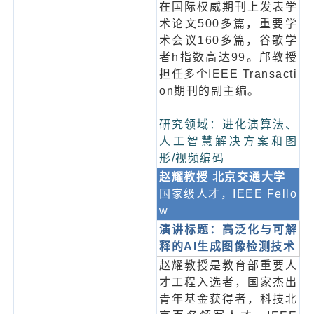
在国际权威期刊上发表学
术论文500多篇，重要学
术会议160多篇，谷歌学
者h指数高达99。邝教授
担任多个IEEE Transacti
on期刊的副主编。
研究领域：进化演算法、
人工智慧解决方案和图
形/视频编码
赵耀教
授 北京交通大学
国家级人才，IEEE Fello
w
演讲标题
：高泛化与可解
释的AI生成图像检测技术
赵耀教授是教育部重要人
才工程入选者，国家杰出
青年基金获得者，科技北