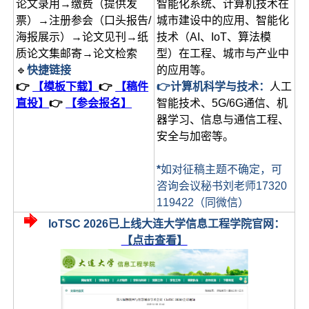
论文录用→缴费（提供发
智能化系统、计算机技术在
票）→注册参会（口头报告/
城市建设中的应用、智能化
海报展示）→论文见刊→纸
技术（AI、IoT、算法模
质论文集邮寄→论文检索
型）在工程、城市与产业中
🔹
快捷链接
的应用等。
👉
【模板下载】
👉
【稿件
👉计算机科学与技术：
人工
直投】
👉
【参会报名】
智能技术、5G/6G通信、机
器学习、信息与通信工程、
安全与加密等。
*
如对征稿主题不确定，可
咨询会议秘书刘老师17320
119422（同微信）
IoTSC 2026已上线大连大学信息工程学院官网：
【点击查看】