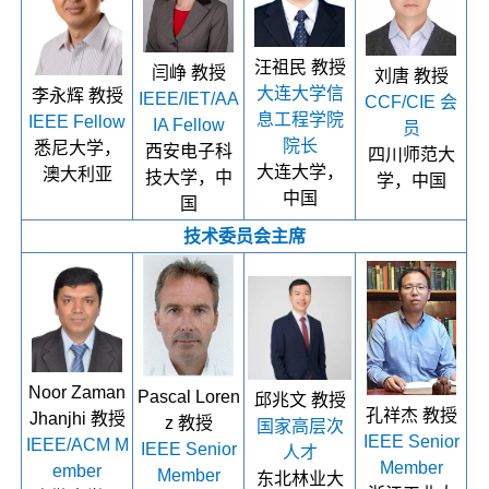
汪祖民 教授
闫峥 教授
刘唐 教授
大连大学信
李永辉 教授
IEEE/IET/AA
CCF/CIE 会
息工程学院
IEEE Fellow
IA Fellow
员
院长
悉尼大学，
西安电子科
四川师范大
大连大学，
澳大利亚
技大学，中
学，中国
中国
国
技术委员会主席
Noor Zaman
Pascal Loren
邱兆文 教授
孔祥杰 教授
Jhanjhi 教授
z 教授
国家高层次
IEEE Senior
IEEE/ACM M
IEEE Senior
人才
Member
ember
Member
东北林业大