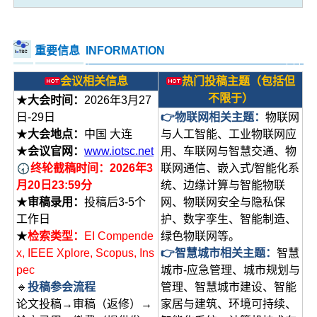
重要信息
INFORMATION
会议相关信息
热门投稿主题（包括但
不限于）
★
大会时间：
2026年3月27
日-29日
👉物联网相关主题：
物联网
★
大会地点：
中国 大连
与人工智能、工业物联网应
★
会议官网：
www.iotsc.net
用、车联网与智慧交通、物
终轮截稿时间：
2026年3
联网通信、嵌入式/智能化系
月20日23:59分
统、边缘计算与智能物联
★
审稿录用：
投稿后3-5个
网、物联网安全与隐私保
工作日
护、数字孪生、智能制造、
★
检索类型：
EI Compende
绿色物联网等。
x, IEEE Xplore, Scopus, Ins
👉智慧城市相关主题：
智慧
pec
城市-应急管理、城市规划与
🔹
投稿参会流程
管理、智慧城市建设、智能
论文投稿→审稿（返修）→
家居与建筑、环境可持续、