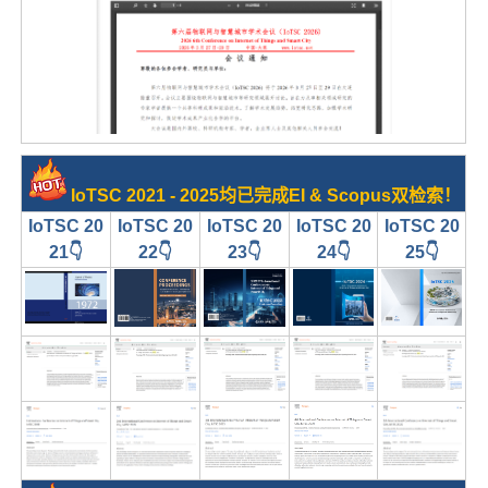
IoTSC 2021 - 2025均已完成EI & Scopus双检索！
IoTSC 20
IoTSC 20
IoTSC 20
IoTSC 20
IoTSC 20
21👇
22👇
23👇
24👇
25👇