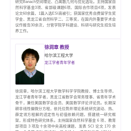
研究Banach空间理论、凸离散几何与优化选址。主持国家自
然科学基金3项、省部级课题6项、国际合作项目4项，发表
论文60余篇，1篇入选ESI高被引；获国家优秀自费留学生奖
学金、黑龙江省自然科学二、三等奖，在国内外重要学术会
议作报告30余次，分管学院学科建设、科研与研究生招生培
养工作。
徐润章 教授
哈尔滨工程大学
龙江学者青年学者
徐润章，哈尔滨工程大学数学科学学院教授、博士生导师，
龙江学者青年学者，黑龙江省数学会常务理事、省青年学术
骨干，兼任美国数学会会员、美国数学评论评论员。长期深
耕非线性偏微分方程，依托位势井理论系统研究波动、热、
薛定谔方程解的适定性与初值依赖问题，搭建统一研究框
架，形成特色研究体系。主持国家自然科学基金 6 项、教育
部项目 3 项及十余项中央高校课题，发表 SCI 论文 170 余