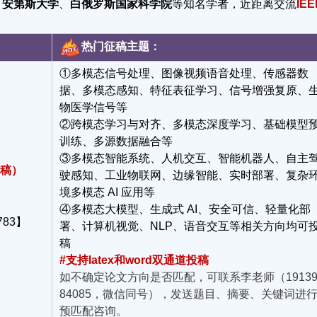
、
安第斯大学
、
白俄罗斯国家科学院
等知名学者，近距离交流
IEE
热门征稿主题：
①多模态信号处理、图像视频语音处理、传感器数
据、多模态感知、特征表征学习、信号增强复原、
物医学信号等
②跨模态学习与对齐、多模态深度学习、基础模型
训练、多源数据融合等
③多模态智能系统、人机交互、智能机器人、自主
截稿）
驶感知、工业物联网、边缘智能、实时部署、复杂
境多模态 AI 应用等
④多模态大模型、生成式 AI、安全可信、轻量化部
783】
署、计算机视觉、NLP、语音交互等相关方向均可
稿
#支持latex和word双通道投稿
如不确定论文方向是否匹配，可联系李老师（19139
84085，微信同号），发送题目、摘要、关键词进
预匹配咨询。