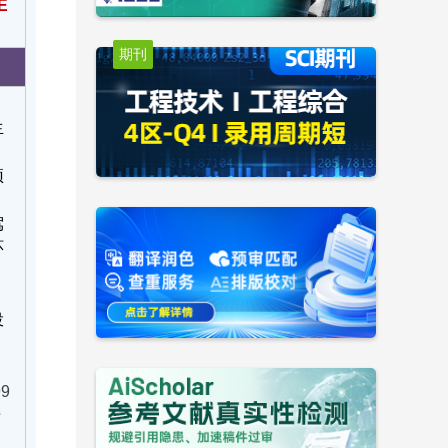
E
期刊
生
预
驾
环
投
9
行