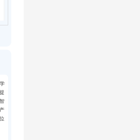
学
 提
智
产
位