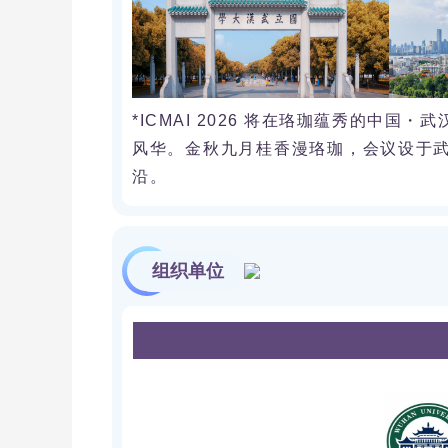
*ICMAI 2026 将在珞珈蕴秀的中
风华。金秋九月桂香漫珞珈，会议设于
沿。
组织单位