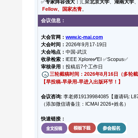
✅
专家阵容强大：
汇聚
北京大学
、
湖南大学
Fellow、国家杰青
。
会议信息：
大会官网：
www.ic-mai.com
大会时间：
2026年9月17-19日
大会地点：
中国-武汉
收录检索：
IEEE
Xplore
✅
EI ✅Scopus✅
审核录用：
投稿后7个工作日
三轮截稿时间：2026年8月16日（多轮
【早投稿-早录用-早进入出版环节！】
会议咨询:
李老师19139984085【邀请码: L8
（添加微信请备注：ICMAI 2026+姓名）
快速链接：