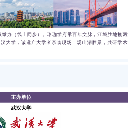
国・武汉举办（线上同步）。珞珈学府承百年文脉，江城胜地揽
武汉大学，诚邀广大学者亲临现场，观山湖胜景，共研学术
主办单位
武汉大学