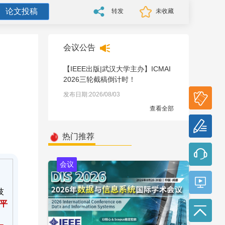
论文投稿
转发
未收藏
会议公告
【IEEE出版|武汉大学主办】ICMAI
2026三轮截稿倒计时！
参会
发布日期:2026/08/03
报名
查看全部
论文
投稿
热门推荐
会议
技
平