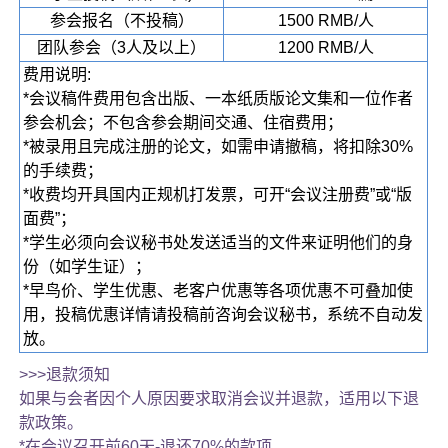
参会报名（不投稿）
1500 RMB/人
团队参会（3人及以上）
1200 RMB/人
费用说明:
*会议稿件费用包含出版、一本纸质版论文集和一位作者
参会机会；不包含参会期间交通、住宿费用；
*被录用且完成注册的论文，如需申请撤稿，将扣除30%
的手续费；
*收费均开具国内正规机打发票，可开“会议注册费”或“版
面费”；
*学生必须向会议秘书处发送适当的文件来证明他们的身
份（如学生证）；
*早鸟价、学生优惠、老客户优惠等各项优惠不可叠加使
用，投稿优惠详情请投稿前咨询会议秘书，系统不自动发
放。
>>>退款须知
如果与会者因个人原因要求取消会议并退款，适用以下退
款政策。
*在会议召开前60天-退还70%的款项