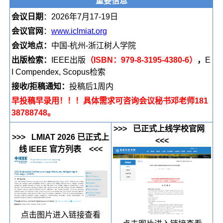
重要信息
会议日期
：2026年7月17-19日
会议官网
：
www.iclmiat.org
会议地点：
中国-杭州-浙江树人学院
出版检索：
IEEE出版
（ISBN：979-8-3195-4380-6）
，
E
I Compendex, Scopus检索
接
收/拒稿通知：
投稿后1周内
早投稿早录用！！！具体需求可咨询会议秘书邓老师181
38788748。
>>> 已正式上线学校官网
>>> LMIAT 2026 已正式上
<<<
线 IEEE 官方列表 <<<
点击图片进入链接查看