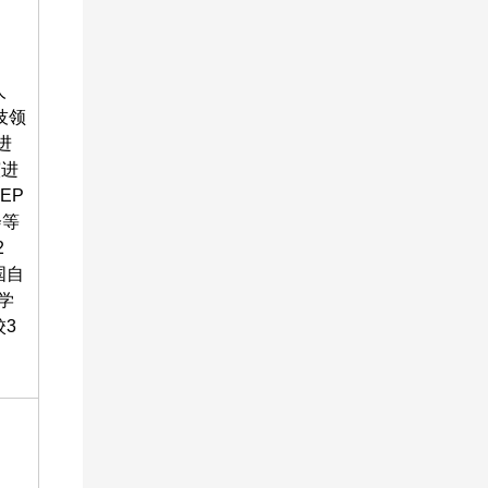
人
技领
进
演进
EP
会等
2
国自
学
3