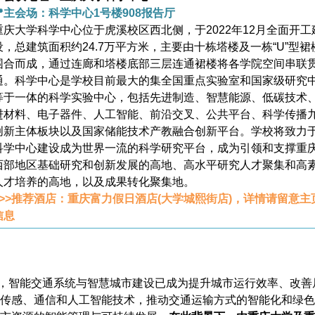
📍主会场：科学中心1号楼908报告厅
重庆大学科学中心位于虎溪校区西北侧，于2022年12月全面开工
设，总建筑面积约24.7万平方米，主要由十栋塔楼及一栋“U”型裙
围合而成，通过连廊和塔楼底部三层连通裙楼将各学院空间串联
通。科学中心是学校目前最大的集全国重点实验室和国家级研究
等于一体的科学实验中心，包括先进制造、智慧能源、低碳技术
进材料、电子器件、人工智能、前沿交叉、公共平台、科学传播
创新主体板块以及国家储能技术产教融合创新平台。学校将致力
科学中心建设成为世界一流的科学研究平台，成为引领和支撑重
西部地区基础研究和创新发展的高地、高水平研究人才聚集和高
人才培养的高地，以及成果转化聚集地。
>>>推荐酒店：重庆富力假日酒店(大学城熙街店)，详情请留意主
信息
，智能交通系统与智慧城市建设已成为提升城市运行效率、改善
传感、通信和人工智能技术，推动交通运输方式的智能化和绿色