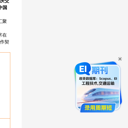
庆交
中国
汇聚
术在
作契