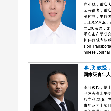
唐小林，重庆大
金获得者，重
策控制，主持国
EEE/CAA Jo
文100余篇；
重庆市产学研
担任领域内权威SCI期刊
s on Transport
hinese Journ
李 欣 教授
国家级青年人
李欣教授，博
已发表高水平学
权专利22项、
青年及面上项目