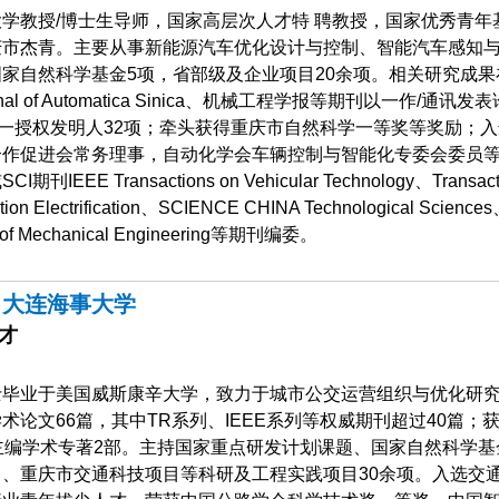
学教授/博士生导师，国家高层次人才特 聘教授，国家优秀青年
庆市杰青。主要从事新能源汽车优化设计与控制、智能汽车感知
家自然科学基金5项，省部级及企业项目20余项。相关研究成果
urnal of Automatica Sinica、机械工程学报等期刊以一作/通讯发表
第一授权发明人32项；牵头获得重庆市自然科学一等奖等奖励；入
合作促进会常务理事，自动化学会车辆控制与智能化专委会委员
IEEE Transactions on Vehicular Technology、Transact
ation Electrification、SCIENCE CHINA Technological Science
al of Mechanical Engineering等期刊编委。
，大连海事大学
才
士毕业于美国威斯康辛大学，致力于城市公交运营组织与优化研
术论文66篇，其中TR系列、IEEE系列等权威期刊超过40篇；
主编学术专著2部。主持国家重点研发计划课题、国家自然科学基
、重庆市交通科技项目等科研及工程实践项目30余项。入选交