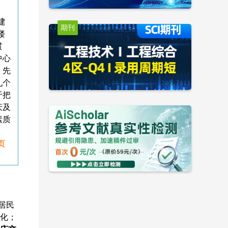
建
期刊
楼
贯
中心
、先
九个
于把
庆及
素质
页
居民
化；