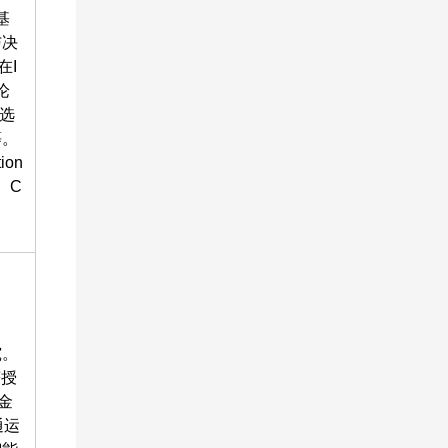
基
与决
在I
论
选
等。
ion
s、C
究。
获授
金
通运