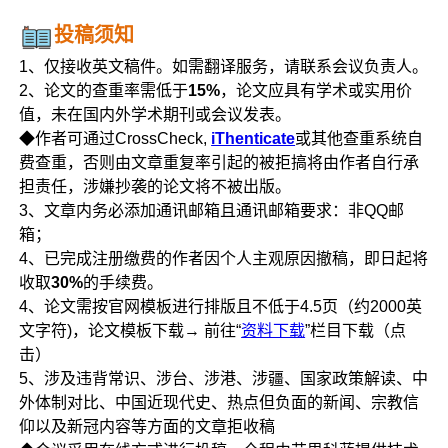
投稿须知
1、仅接收英文稿件。如需翻译服务，请联系会议负责人。
2、论文的查重率需低于
15%
，论文应具有学术或实用价
值，未在国内外学术期刊或会议发表。
◆作者可通过CrossCheck,
iThenticate
或其他查重系统自
费查重，否则由文章重复率引起的被拒搞将由作者自行承
担责任，涉嫌抄袭的论文将不被出版。
3、文章内务必添加通讯邮箱且通讯邮箱要求：非QQ邮
箱；
4、已完成注册缴费的作者因个人主观原因撤稿，即日起将
收取
30%
的手续费。
4、论文需按官网模板进行排版且不低于4.5页（约2000英
文字符)，论文模板下载→ 前往“
资料下载
”栏目下载（点
击）
5、涉及违背常识、涉台、涉港、涉疆、国家政策解读、中
外体制对比、中国近现代史、热点但负面的新闻、宗教信
仰以及新冠内容等方面的文章拒收稿