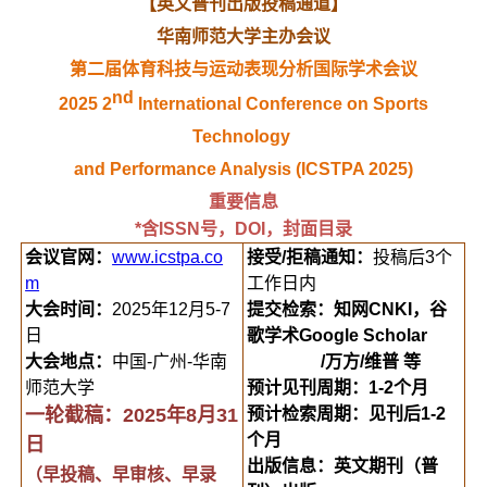
【英文普刊出版投稿通道】
华南师范大学主办会议
第二届体育科技与运动表现分析国际学术会议
nd
2025 2
International Conference on Sports
Technology
and Performance Analysis (ICSTPA 2025)
重要信息
*含ISSN号，DOI，封面目录
会议官网：
www.icstpa.co
接受/拒稿通知：
投稿后3个
m
工作日内
大会时间：
2025年12月5-7
提交检索：知网CNKI，谷
日
歌学术Google Scholar
大会地点：
中国-广州-华南
/万方/维普 等
师范大学
预计见刊周期：1-2个月
一轮截稿：2025年8月31
预计检索周期：见刊后1-2
个月
日
出版信息：英文期刊（普
（早投稿、早审核、早录