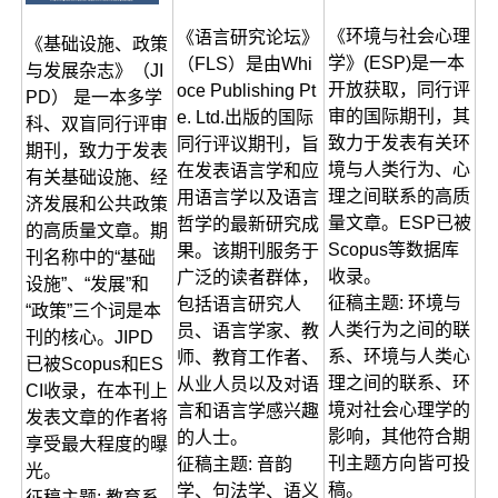
《环境与社会心理
《语言研究论坛》
《基础设施、政策
学》(ESP)是一本
（FLS）是由Whi
与发展杂志》（JI
开放获取，同行评
oce Publishing Pt
PD） 是一本多学
审的国际期刊，其
e. Ltd.出版的国际
科、双盲同行评审
致力于发表有关环
同行评议期刊，旨
期刊，致力于发表
境与人类行为、心
在发表语言学和应
有关基础设施、经
理之间联系的高质
用语言学以及语言
济发展和公共政策
量文章。ESP已被
哲学的最新研究成
的高质量文章。期
Scopus等数据库
果。该期刊服务于
刊名称中的“基础
收录。
广泛的读者群体，
设施”、“发展”和
征稿主题: 环境与
包括语言研究人
“政策”三个词是本
人类行为之间的联
员、语言学家、教
刊的核心。JIPD
系、环境与人类心
师、教育工作者、
已被Scopus和ES
理之间的联系、环
从业人员以及对语
CI收录，在本刊上
境对社会心理学的
言和语言学感兴趣
发表文章的作者将
影响，其他符合期
的人士。
享受最大程度的曝
刊主题方向皆可投
征稿主题: 音韵
光。
稿。
学、句法学、语义
征稿主题: 教育系