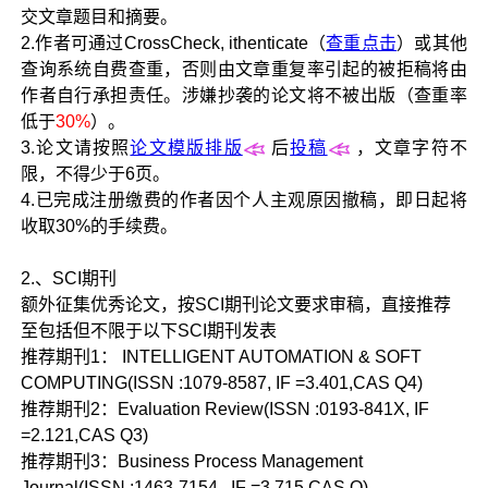
交文章题目和摘要。
2.作者可通过CrossCheck, ithenticate（
查重点击
）或其他
查询系统自费查重，否则由文章重复率引起的被拒稿将由
作者自行承担责任。涉嫌抄袭的论文将不被出版（查重率
低于
30%
）。
3.论文请按照
论文模版排版
后
投稿
，文章字符不
限，不得
少于6页
。
4.已完成注册缴费的作者因个人主观原因撤稿，即日起将
收
取30%的
手续费。
2.、SCI期刊
额外征集优秀论文，按SCI期刊论文要求审稿，直接推荐
至包括但不限于以下SCI期刊发表
推荐期刊1： INTELLIGENT AUTOMATION & SOFT
COMPUTING(ISSN :1079-8587, IF =3.401,CAS Q4)
推荐期刊2：Evaluation Review(ISSN :0193-841X, IF
=2.121,CAS Q3)
推荐期刊3：Business Process Management
Journal(ISSN :1463-7154 , IF =3.715,CAS Q)