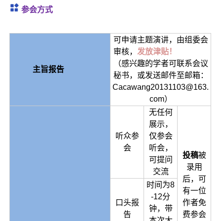
参会方式
可申请主题演讲，由组委会
审核，
发放津贴！
（感兴趣的学者可联系会议
主旨报告
秘书，或发送邮件至邮箱：
Cacawang20131103@163.
com）
无任何
展示，
听众参
仅参会
会
听会，
投稿
被
可提问
录用
交流
后，可
时间为8
有一位
-12分
口头报
作者免
钟，带
告
费参会
本次大