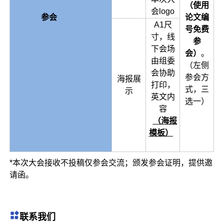
（
使用
会logo
参会
论文编
A1尺
号免费
寸，线
参
下会场
会）
。
由组委
（左侧
会协助
参会方
海报展
打印，
式，三
示
英文内
选一）
容
（
海报
模板）
*本次大会接收不投稿仅参会交流；颁发参会证明，提供邀
请函。
联系我们