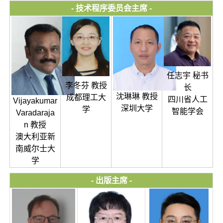
- 技术程序委员会主席 -
任志宇 秘书
李冬芬 教授
长
沈琳琳 教授
成都理工大
四川省人工
Vijayakumar
深圳大学
学
智能学会
Varadaraja
n 教授
澳大利亚新
南威尔士大
学
- 出版主席 -