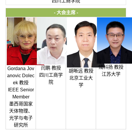
四川工商学院
- 大会主席 -
成科扬 教授
闫鹏 教授
Gordana Jov
胡晰远 教授
江苏大学
四川工商学
anovic Dolec
北京工业大
院
ek 教授
学
IEEE Senior
Member
墨西哥国家
天体物理、
光学与电子
研究所