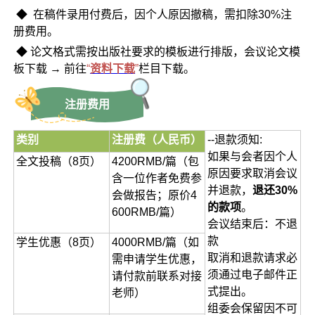
◆ 在稿件录用付费后，因个人原因撤稿，需扣除30%注
册费用。
◆ 论文格式需按出版社要求的模板进行排版，会议论文模
板下载 → 前往
“
资料下载
”
栏目下载。
注册费用
类别
注册费（人民币）
--退款须知:
如果与会者因个人
全文投稿（8页）
4200RMB/篇（包
原因要求取消会议
含一位作者免费参
并退款，
退还30%
会做报告；原价4
的款项
。
600RMB/篇）
会议结束后：不退
款
学生优惠（8页）
4000RMB/篇（如
取消和退款请求必
需申请学生优惠，
须通过电子邮件正
请付款前联系对接
式提出。
老师）
组委会保留因不可