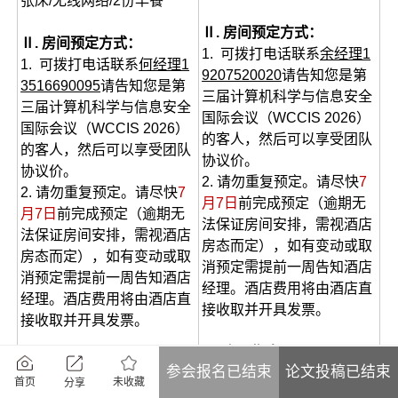
张床/无线网络/2份早餐
Ⅱ. 房间预定方式：
Ⅱ. 房间预定方式：
1. 可拨打电话联系
余经理1
1. 可拨打电话联系
何经理1
9207520020
请告知您是第
3516690095
请告知您是第
三届计算机科学与信息安全
三届计算机科学与信息安全
国际会议（WCCIS 2026）
国际会议（WCCIS 2026）
的客人，然后可以享受团队
的客人，然后可以享受团队
协议价。
协议价。
2. 请勿重复预定。请尽快
7
2. 请勿重复预定。请尽快
7
月7日
前完成预定（逾期无
月7日
前完成预定（逾期无
法保证房间安排，需视酒店
法保证房间安排，需视酒店
房态而定），如有变动或取
房态而定），如有变动或取
消预定需提前一周告知酒店
消预定需提前一周告知酒店
经理。酒店费用将由酒店直
经理。酒店费用将由酒店直
接收取并开具发票。
接收取并开具发票。
Ⅲ. 交通指南：
Ⅲ. 交通指南：
参会报名已结束
论文投稿已结束
* 龙丰站：5.3公里，驾车约
未收藏
首页
* 云山站：2公里，驾车约7
分享
10分钟