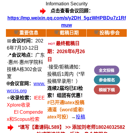
Information Security
点击查看会议回顾：
https://mp.weixin.qq.com/s/y2DH_5gzWHPBDu7z1Rf
muw
重要信息
截稿日期
投稿/参会
📅
会议时间：
202
最终
截稿日
6年7月10-12日
期：2026年6月26
📍
会议地点：
广东
日
·惠州·惠州学院科
·接受/拒稿通知：
技楼A栋302会议
投稿后1周内（*早
室
投稿早录用！）
🌐
会议官网：
www.
连续2届均已EI检
wccis.org
索！组团有优惠！
⭐
收录检索：
IEEE
#已开通latex投稿
Xplore收录
通道（word或者l
EI Compende
atex可投
）
→
投稿
x和Scopus检索
*填写【邀请码L589】 >> 添加刘老师18024032582