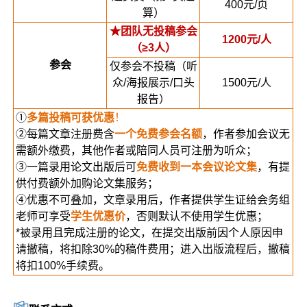
400元/页
算）
★团队无投稿参会
1200元/人
（≥3人）
参会
仅参会不投稿（听
众/海报展示/口头
1500元/人
报告）
①
多篇投稿可获优惠
！
②每篇文章注册费含
一个免费参会名额
，作者参加会议无
需额外缴费，其他作者或陪同人员可注册为听众；
③一篇录用论文出版后可
免费收到一本会议论文集
，有提
供付费额外加购论文集服务；
④优惠不可叠加，文章录用后，作者提供学生证给会务组
老师可享受
学生优惠价
，否则默认不使用学生优惠；
*被录用且完成注册的论文，在提交出版前因个人原因申
请撤稿，将扣除30%的稿件费用；进入出版流程后，撤稿
将扣100%手续费。