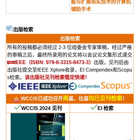
能与扩展现实技术的计算机
辅助手术
出版检索
出版检索
所有的投稿都必须经过 2-3 位组委会专家审稿，经过严格
的审稿之后，最终所录用的论文将以会议论文集形式递交
IEEE（ISBN: 979-8-3315-8473-3）
出版，见刊后由
出版社提交至IEEE Xplore收录，EI Compendex和Scopu
s检索。
该出版社见刊检索稳定快速！
两
均已见刊检索
WCCIS已成功召开
届，往届
！
WCCIS 2024 见刊
EI 检索