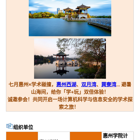
七月惠州×学术碰撞，
惠州西湖
、
双月湾
、
巽寮湾
... 避暑
山海间，给你「学+玩」双倍体验！
诚邀参会！共同开启一场计算机科学与信息安全的学术探
索之旅！
组织单位
惠州学院计