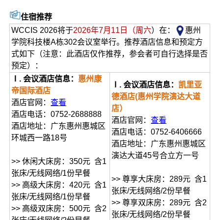
住宿推荐
WCCIS 2026将于
2026年7月11日（周六
）在：
惠州
学院科技楼A栋302会议室举行。推荐酒店信息和预定方
式如下（注意：此酒店仅作推荐，参会者可自行选择是否
预定）：
Ⅰ. 会议酒店信息：
惠州康
Ⅰ. 会议酒店信息：
凯里亚
帝国际酒店
德酒店(惠州学院演达大道
酒店官网：
查看
店）
酒店电话：0752-2688888
酒店官网：
查看
酒店地址：广东惠州惠城区
酒店电话：0752-6406666
环城西一路18号
酒店地址：广东惠州惠城区
演达大道45号合立方一号
>> 休闲大床房：350元 含1
张床/无线网络/1份早餐
>> 尊享大床房：289元 含1
>> 高级大床房：420元 含1
张床/无线网络/2份早餐
张床/无线网络/1份早餐
>> 尊享双床房：289元 含2
>> 高级双床房：500元 含2
张床/无线网络/2份早餐