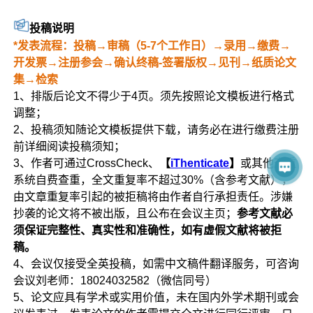
投稿说明
*发表流程：投稿→审稿（5-7个工作日）→录用→缴费→
开发票→注册参会→确认终稿-签署版权→见刊→纸质论文
集→检索
1、排版后论文不得少于4页。须先按照论文模板进行格式
调整；
2、投稿须知随论文模板提供下载，请务必在进行缴费注册
前详细阅读投稿须知；
3、作者可通过CrossCheck、
【
iThenticate
】
或其他查重
系统自费查重，全文重复率不超过30%（含参考文献），
由文章重复率引起的被拒稿将由作者自行承担责任。涉嫌
抄袭的论文将不被出版，且公布在会议主页；
参考文献必
须保证完整性、真实性和准确性，如有虚假文献将被拒
稿。
4、会议仅接受全英投稿，如需中文稿件翻译服务，可咨询
会议刘老师：18024032582（微信同号）
5、论文应具有学术或实用价值，未在国内外学术期刊或会