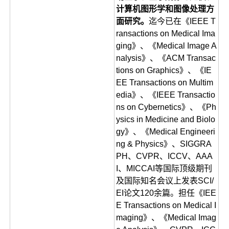
计算机图形学和图像处理方
面研究。
迄今已在《IEEE T
ransactions on Medical Ima
ging》、《Medical Image A
nalysis》、《ACM Transac
tions on Graphics》、《IE
EE Transactions on Multim
edia》、《IEEE Transactio
ns on Cybernetics》、《Ph
ysics in Medicine and Biolo
gy》、《Medical Engineeri
ng & Physics》、SIGGRA
PH、CVPR、ICCV、AAA
I、MICCAI等国际顶级期刊
及国际知名会议上发表SCI/
EI论文120余篇。担任《IEE
E Transactions on Medical I
maging》、《Medical Imag