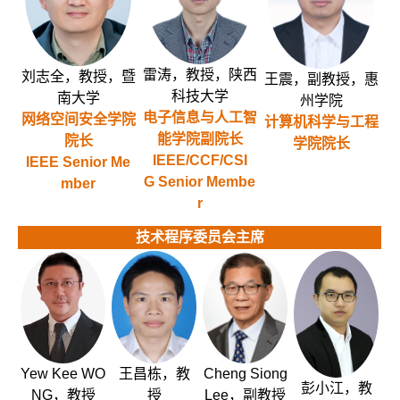
雷涛，教授，陕西
刘志全，教授，暨
王震，副教授，惠
科技大学
南大学
州学院
电子信息与人工智
网络空间安全学院
计算机科学与工程
能学院副院长
院长
学院院长
IEEE/CCF/CSI
IEEE Senior Me
G Senior Membe
mber
r
技术程序委员会主席
Yew Kee WO
王昌栋，教
Cheng Siong
彭小江，教
NG，教授
授
Lee，副教授