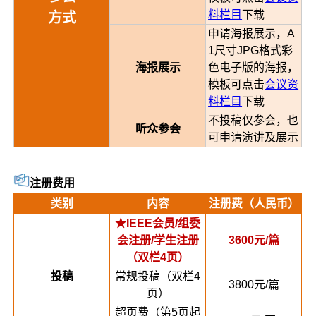
料栏目
下载
方式
申请海报展示，A
1尺寸JPG格式彩
海报展示
色电子版的海报，
模板可点击
会议资
料栏目
下载
不投稿仅参会，也
听众参会
可申请演讲及展示
注册费用
类别
内容
注册费（人民币）
★IEEE会员/组委
会注册/学生注册
3600元/篇
（双栏4页）
投稿
常规投稿（双栏4
3800元/篇
页）
超页费（第5页起