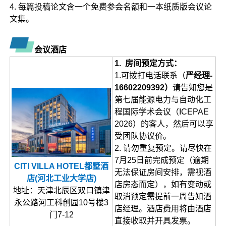
4. 每篇投稿论文含一个免费参会名额和一本纸质版会议论
文集。
会议酒店
1. 房间预定方式：
1.可拨打电话联系（
严经理-
16602209392）
请告知您是
第七届能源电力与自动化工
程国际学术会议（ICEPAE
2026）的客人，然后可以享
受团队协议价。
2. 请勿重复预定。请尽快在
7月25日前完成预定（逾期
CITI VILLA HOTEL都墅酒
无法保证房间安排，需视酒
店(河北工业大学店)
店房态而定），如有变动或
地址：天津北辰区双口镇津
取消预定需提前一周告知酒
永公路河工科创园10号楼3
店经理。酒店费用将由酒店
门7-12
直接收取并开具发票。