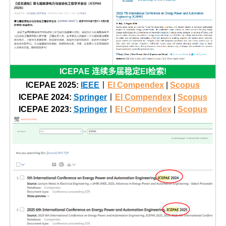
ICEPAE 连续多届稳定EI检索!
ICEPAE 2025:
IEEE
丨
EI Compendex
|
Scopus
ICEPAE 2024:
Springer
丨
EI Compendex
|
Scopus
ICEPAE 2023:
Springer
丨
EI Compendex
|
Scopus