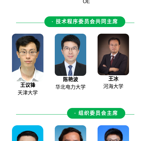
OE
· 技术程序委员会共同主席
王冰
陈艳波
王议锋
河海大学
华北电力大学
天津大学
· 组织委员会主席