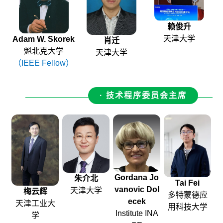
赖俊升
天津大学
Adam W. Skorek
肖迁
魁北克大学
天津大学
（IEEE Fellow）
· 技术程序委员会主席
Gordana Jo
朱介北
Tai Fei
vanovic Dol
天津大学
梅云辉
多特蒙德应
ecek
天津工业大
用科技大学
Institute INA
学