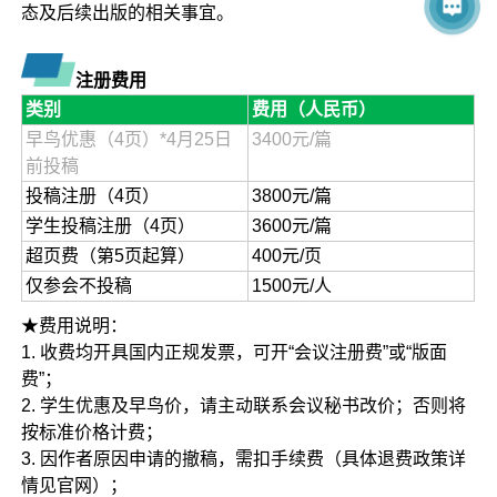
态及后续出版的相关事宜。
注册费用
类别
费用（人民币）
早鸟优惠（4页）*4月25日
3400元/篇
前投稿
投稿注册（4页）
3800元/篇
学生投稿注册（4页）
3600元/篇
超页费（第5页起算）
400元/页
仅参会不投稿
1500元/人
★费用说明：
1. 收费均开具国内正规发票，可开“会议注册费”或“版面
费”；
2. 学生优惠及早鸟价，请主动联系会议秘书改价；否则将
按标准价格计费；
3. 因作者原因申请的撤稿，需扣手续费（具体退费政策详
情见官网）；