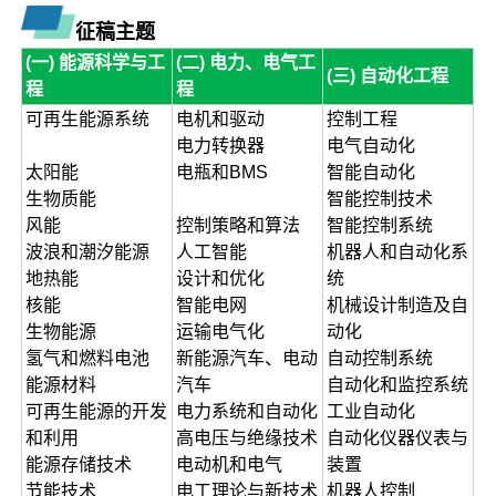
征稿主题
(一) 能源科学与工
(二) 电力、电气工
(三) 自动化工程
程
程
可再生能源系统
电机和驱动
控制工程
电力转换器
电气自动化
太阳能
电瓶和BMS
智能自动化
生物质能
智能控制技术
风能
控制策略和算法
智能控制系统
波浪和潮汐能源
人工智能
机器人和自动化系
地热能
设计和优化
统
核能
智能电网
机械设计制造及自
生物能源
运输电气化
动化
氢气和燃料电池
新能源汽车、电动
自动控制系统
能源材料
汽车
自动化和监控系统
可再生能源的开发
电力系统和自动化
工业自动化
和利用
高电压与绝缘技术
自动化仪器仪表与
能源存储技术
电动机和电气
装置
节能技术
电工理论与新技术
机器人控制