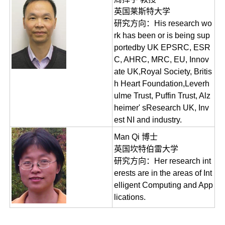
英国莱斯特大学
研究方向：His research wo
rk has been or is being sup
portedby UK EPSRC, ESR
C, AHRC, MRC, EU, Innov
ate UK,Royal Society, Britis
h Heart Foundation,Leverh
ulme Trust, Puffin Trust, Alz
heimer' sResearch UK, Inv
est NI and industry.
Man Qi 博士
英国坎特伯雷大学
研究方向：Her research int
erests are in the areas of Int
elligent Computing and App
lications.