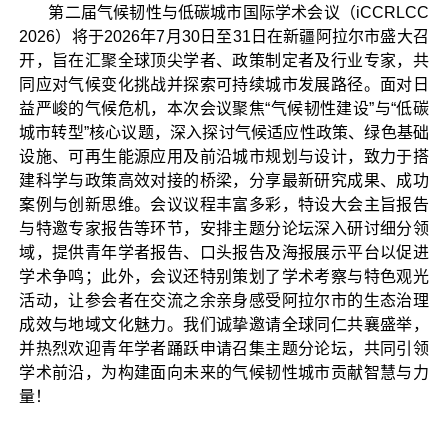
第二届气候韧性与低碳城市国际学术会议（iCCRLCC
2026）将于2026年7月30日至31日在新疆阿拉尔市盛大召
开，旨在汇聚全球顶尖学者、政策制定者及行业专家，共
同应对气候变化挑战并探索可持续城市发展路径。面对日
益严峻的气候危机，本次会议聚焦“气候韧性建设”与“低碳
城市转型”核心议题，深入探讨气候适应性政策、绿色基础
设施、可再生能源应用及前沿城市规划与设计，致力于搭
建科学与政策高效对接的桥梁，分享最新研究成果、成功
案例与创新思维。会议议程丰富多彩，特设大会主旨报告
与特邀专家报告等环节，安排主题分论坛深入研讨细分领
域，提供青年学者报告、口头报告及海报展示平台以促进
学术争鸣；此外，会议还特别策划了学术考察与特色观光
活动，让参会者在交流之余亲身感受阿拉尔市的生态治理
成效与地域文化魅力。我们诚挚邀请全球同仁共襄盛举，
并热烈欢迎青年学者踊跃申请召集主题分论坛，共同引领
学术前沿，为构建面向未来的气候韧性城市贡献智慧与力
量！