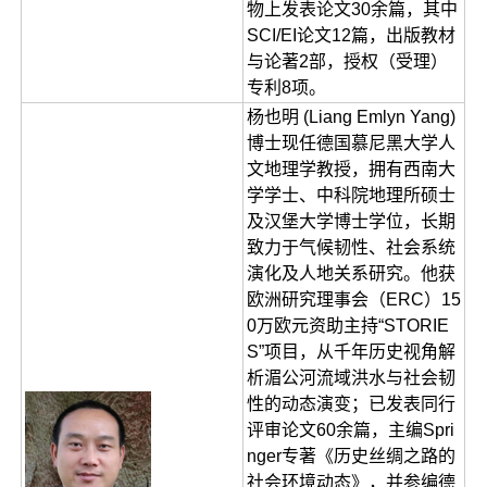
物上发表论文30余篇，其中
SCI/EI论文12篇，出版教材
与论著2部，授权（受理）
专利8项。
杨也明 (Liang Emlyn Yang)
博士现任德国慕尼黑大学人
文地理学教授，拥有西南大
学学士、中科院地理所硕士
及汉堡大学博士学位，长期
致力于气候韧性、社会系统
演化及人地关系研究。他获
欧洲研究理事会（ERC）15
0万欧元资助主持“STORIE
S”项目，从千年历史视角解
析湄公河流域洪水与社会韧
性的动态演变；已发表同行
评审论文60余篇，主编Spri
nger专著《历史丝绸之路的
社会环境动态》，并参编德