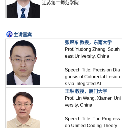
江苏第二师范学院
主讲嘉宾
张煜东 教授，东南大学
Prof. Yudong Zhang, South
east University, China
Speech Title: Precision Dia
gnosis of Colorectal Lesion
s via Integrated AI
王琳 教授，厦门大学
Prof. Lin Wang, Xiamen Uni
versity, China
Speech Title: The Progress
on Unified Coding Theory