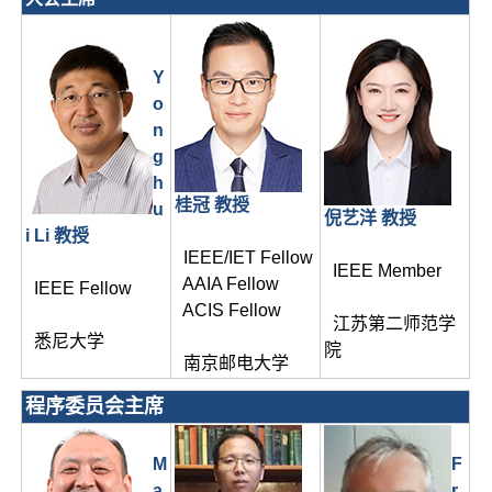
Y
o
n
g
h
桂冠 教授
u
倪艺洋 教授
i Li 教授
IEEE/IET Fellow
IEEE Member
AAIA Fellow
IEEE Fellow
ACIS Fellow
江苏第二师范学
悉尼大学
院
南京邮电大学
程序委员会主席
M
F
a
r