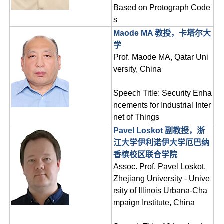
Based on Protograph Code
s
Maode MA 教授，卡塔尔大
学
Prof. Maode MA, Qatar Uni
versity, China
Speech Title: Security Enha
ncements for Industrial Inter
net of Things
Pavel Loskot 副教授，浙
江大学伊利诺伊大学厄巴纳
香槟校区联合学院
Assoc. Prof. Pavel Loskot,
Zhejiang University - Unive
rsity of Illinois Urbana-Cha
mpaign Institute, China