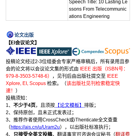
Speech Title: 10 Lasting Le
ssons From Telecommunic
ations Engineering
论文出版
【EI会议论文】
投稿论文经过2-3位组委会专家严格审稿后，所有录用且参
会的论文将以会议论文集的形式由
IEEE 出版（ISBN号：
979-8-3503-5748-6）
，见刊后由出版社提交至
IEEE
Xplore, EI, Scopus
检索。（
该出版社见刊检索稳定快
速！
）
投稿须知：
1、
不少于4页
，且须按
【论文模板】
排版；
2、保持原创，且未正式发表过；
3、推荐作者使用CrossCheck或iThenticate全文查重
（
https://ais.cn/u/Uram2u
），以出版社标准执行；
4、
只接受全英文投稿
，翻译事宜可咨询会议秘书（
翻译费