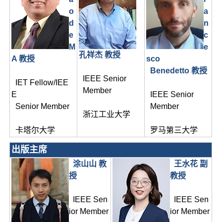
o
a
d
n
e
c
M
e
孔祥杰 教授
A 教授
sco
Benedetto 教授
IEEE Senior
IET Fellow/IEE
Member
E
IEEE Senior
Senior Member
Member
浙江工业大学
卡塔尔大学
罗马第三大学
出版主席
涂山山 教
王水花 副
授
教授
IEEE Sen
IEEE Sen
ior Member
ior Member