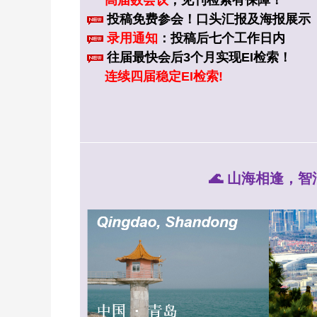
高届数会议
，见刊检索有保障！
投稿免费参会！口头汇报及海报展示
录用通知
：投稿后七个工作日内
往届最快会后3个月实现EI检索！
连续四届
稳定EI检索!
🌊 山海相逢，