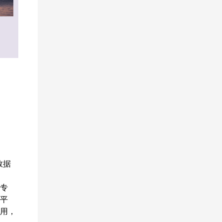
数据
的专
平
用，