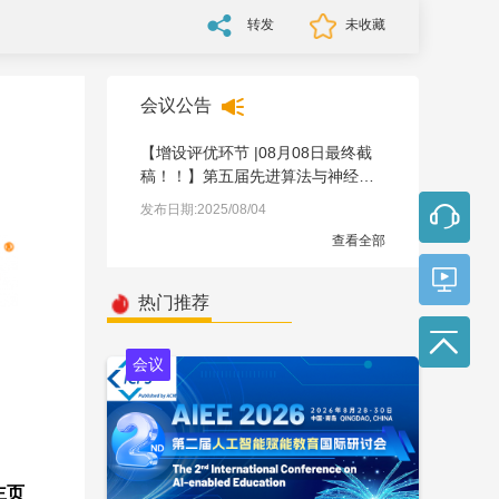
转发
未收藏
会议公告
【增设评优环节 |08月08日最终截
稿！！】第五届先进算法与神经网
络国际学术会议（AANN 2025）
发布日期:2025/08/04
查看全部
热门推荐
会议
主页