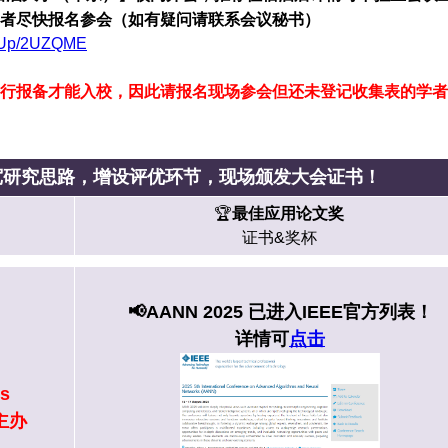
者尽快报名参会（如有疑问请联系会议秘书）
ignUp/2UZQME
行报备才能入校，因此请报名现场参会但还未登记收集表的学者
宽研究思路，增设评优环节
，现场颁发大会证书！
🏆️
最佳应用论文奖
证书&奖杯
📢
AANN 2025 已进入IEEE官方列表！
详情可
点击
s
主办