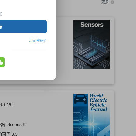
更多
册
录
忘记密码？
, 化学-分析化学, 仪器仪表
据库:
SCI(SCIE),EI,Scopus
响因子:
3.5
ournal
据库:
Scopus,EI
响因子:
3.3