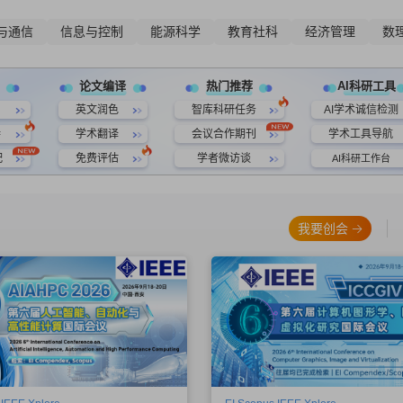
与通信
信息与控制
能源科学
教育社科
经济管理
数
论文编译
热门推荐
AI科研工具
英文润色
智库科研任务
AI学术诚信检测
持
学术翻译
会议合作期刊
学术工具导航
配
免费评估
学者微访谈
AI科研工作台
我要创会