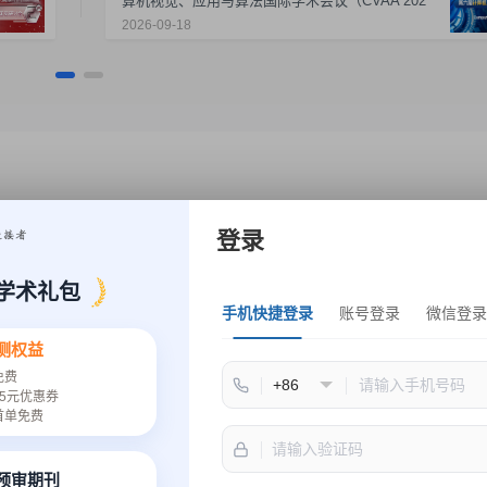
算机视觉、应用与算法国际学术会议（CVAA 202
6）
2026-09-18
登录
学术礼包
手机快捷登录
账号登录
微信登录
测权益
免费
5元优惠券
首单免费
速预审期刊