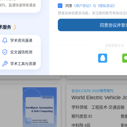
质期刊，直通快速预审通道
同意
《用户协议》与《隐私协议》
登录后体验更多功能，未注册的账号将自动注
会议ITSSC 2026推荐期刊
同意协议并登
术服务
rmation
Sensors
学科领域:
工程技术-电子与电气
学术资讯速递
其他登录方式
期刊类型:
SCI/SSCI/AHCI
数
论文诚信检测
中科院:
3区
影
学术工具与资源
截稿时间:
2026-08-14
会议ICCEPE 2026推荐期刊
World Electric Vehicle J
学科领域:
工程技术-交通运输
期刊类型:
EI
数
中科院:
4区
影