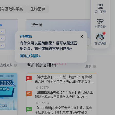
理与基础科学类
生物医学
关注下载
搜一搜
招商合作
探索学术前沿，快速定位资源
在线客服
有什么可以帮助到您？我可以帮您匹
在线客服
配会议、期刊或解答常见问题哦~
问问在线客服 >
热门会议排行
查看更多
更多
【中大主办 | IEEE出版 | 上届2.5个月检索】
1
第六届计算机科学与区块链国际学术会议
（CCSB 2026）
35370
【IEEE出版|往届3.5个月检索】第八届人工
2
智能技术与应用国际学术会议（ICAITA
2026）
35313
【IEEE出版|北京交通大学主办】第六届电
3
子信息工程与计算机技术国际学术会议