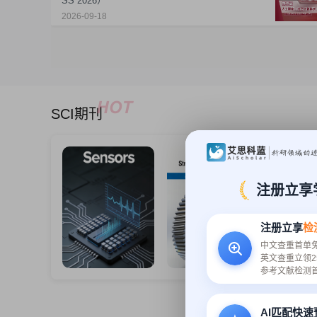
SS 2026）
2026-09-18
SCI期刊
注册立享
注册立享
检
中文查重首单
英文查重立领2
参考文献检测
AI匹配快