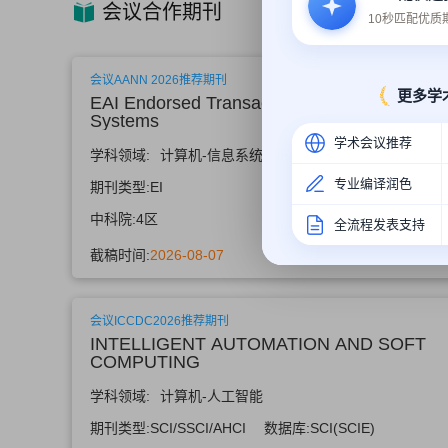
会议合作期刊
10秒匹配优
会议AANN 2026推荐期刊
更多学
EAI Endorsed Transactions on Scalable Info
Systems
学术会议推荐
学科领域:
计算机-信息系统, 网络系统
专业编译润色
期刊类型:
EI
数据库:
EI,ESCI
中科院:
4区
影响因子:
1.3
全流程发表支持
截稿时间:
2026-08-07
会议ICCDC2026推荐期刊
INTELLIGENT AUTOMATION AND SOFT
COMPUTING
学科领域:
计算机-人工智能
期刊类型:
SCI/SSCI/AHCI
数据库:
SCI(SCIE)