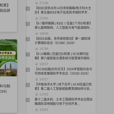
（EIECT 2026）
27108
月检索】
【IEEE冠名/8月14日末轮截稿/电子科大主
4
拟化研
办】第五届IEEE电子信息技术国际学术会
议（EIT 2026）
22390
【8.7最终截稿 | IEEE丨往届2个月EI检索】
5
第七届物联网、人工智能与电气能源国际学
术会议（IoTAIEE 2026）
18628
【IEEE出版，多所高校联动】第一届粒球
6
计算国际会议（ICGBC 2026）
16799
【8.14截稿 | 往届已EI检索 | SCIE期刊征
7
稿】第六届智能交通系统与智慧城市国际学
术会议（ITSSC 2026）
16557
【ACM出版|社科交叉】2026年智能社会与
8
可持续发展国际学术会议（SSSD 2026）
14027
【中国海洋大学 | 线下召开 | ACM往届已检
9
料与制
索】第二届人工智能赋能教育国际研讨会
026）
(AIEE 2026)
12453
第十二届水利、土木工程国际学术会议暨丝
10
路国际深地储能与地下空间开发
（ICHCE&SRIF 2026）
11683