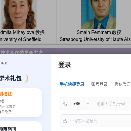
udmila Mihaylova 教授
Smain Femmam 教授
niversity of Sheffield
Strasbourg University of Haute Al
技术程序委员会主席
登录
学术礼包
手机快捷登录
账号登录
微信登录
测权益
免费
5元优惠券
drian David Cheok 教授
Pavel Loskot 副教授
首单免费
南京信息工程大学
浙江大学
速预审期刊
出版主席