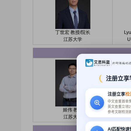
丁世宏 教授/院长
Ly
江苏大学
U
注册立享
注册立享
检
中文查重首单
英文查重立领2
姬伟 教授
A
参考文献检测
江苏大学
AI匹配快