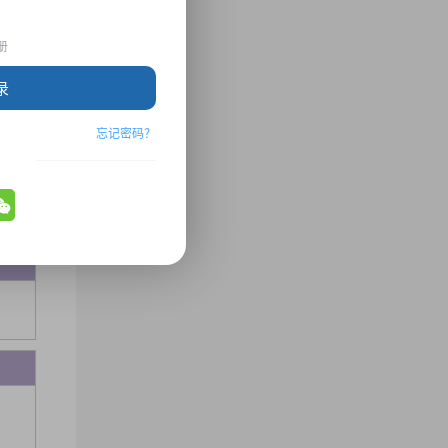
册
录
忘记密码？