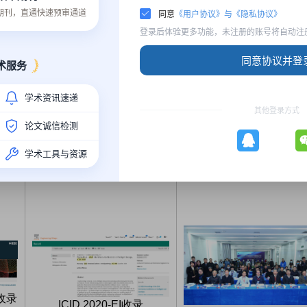
质期刊，直通快速预审通道
同意
《用户协议》与《隐私协议》
xplore.ieee.org/xpl/conhome/9681473/proceeding
），2022年4月完成I
登录后体验更多功能，未注册的账号将自动注
同意协议并登
10月21-23日，西安
术服务
xplore.ieee.org/xpl/conhome/9969576/proceeding
），2023年1月完成I
学术资讯速递
其他登录方式
10月20-22日，西安
论文诚信检测
plore.ieee.org/xpl/conhome/10395913/proceeding
），2024年2月完成I
学术工具与资源
e收录
ICID 2020-EI收录