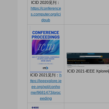
ICID 2020见刊：
https://conference
s.computer.org/ici
dpub
ICID 2021-IEEE Xplor
ICID 2021见刊：
h
ttps://ieeexplore.ie
ee.org/xpl/conho
me/9681473/proc
eeding