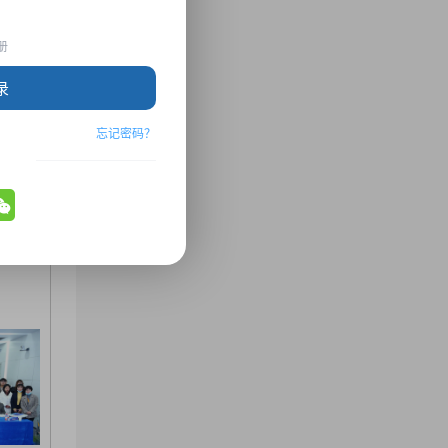
EEE
册
录
EEE
忘记密码？
EEE