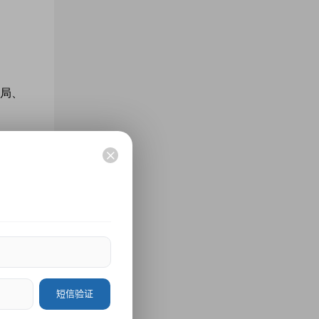
局、
学、
西安
改革
EEE
短信验证
月19