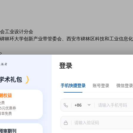
会工业设计分会
碑林环大学创新产业带管委会、西安市碑林区科技和工业信息化
心
交通大学、西北工业大学、西北农林科技大学、西安电子科技大
登录
建筑科技大学、陕西科技大学、西安科技大学、西安工程大学、
深圳技术大学、陕西省工业设计研究院有限公司、陕西求索发展
学术礼包
手机快捷登录
账号登录
微信登录
测权益
免费
5元优惠券
年12月11-13日，西安
首单免费
xplore.ieee.org/xpl/conhome/9406568/proceeding
），2021年4月完成I
速预审期刊
“欧亚经济论坛—丝绸之路国际创新设计周”系列活动：2021年10