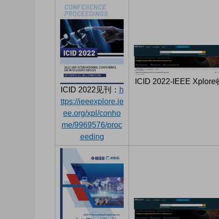
ICID 2022-IEEE Xplor
ICID 2022见刊：
h
ttps://ieeexplore.ie
ee.org/xpl/conho
me/9969576/proc
eeding