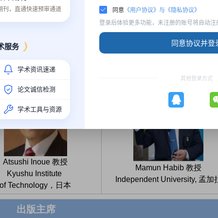
质期刊，直通快速预审通道
同意
《用户协议》与《隐私协议》
Sushmita Mitra 教授
Said Easa 教授
登录后体验更多功能，未注册的账号将自动注
IEEE Fellow
Toronto Metropolitan
n Statistical Institute，印度
University，加拿大
同意协议并登
术服务
技术委员会主席
学术资讯速递
其他登录方式
论文诚信检测
学术工具与资源
Atsushi Inoue 教授
Mamun Habib 教授
Kyushu Institute
Independent University, 孟加
of Technology，日本
出版主席