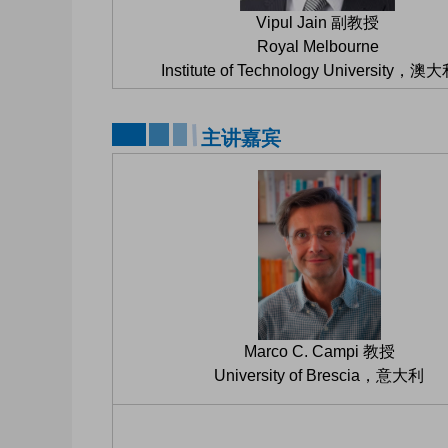
Vipul Jain 副教授
Royal Melbourne
Institute of Technology University，
主讲嘉宾
Marco C. Campi 教授
University of Brescia，意大利