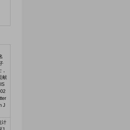
名
子
士，
贡献
IS
02
ter
 J
统计
至1