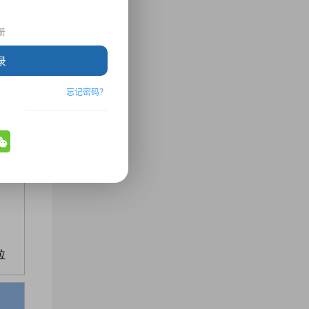
册
录
忘记密码？
拉