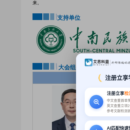
来。
支持单位
大会组委
注册立享
注册立享
检
中文查重首单
英文查重立领2
参考文献检测
AI匹配快