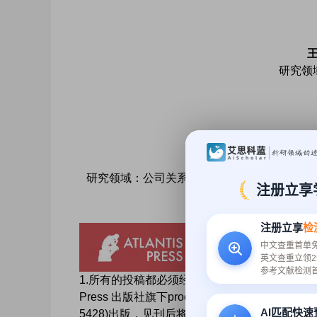
研究领
Marco I
研究领域：公司关系；全球市场；投资研究；
注册立享
注册立享
检
中文查重首单
英文查重立领2
参考文献检测
1.所有的投稿都必须经过2-3位组委会专家审稿，
Press 出版社旗下proceeding系列《Advances in Ec
AI匹配快
5428)出版，见刊后将被CPCI和CNKI检索。