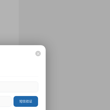
营销
is
短信验证
52-