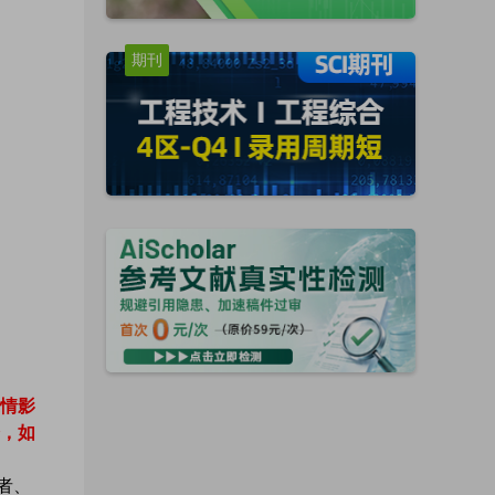
期刊
疫情影
，如
者、