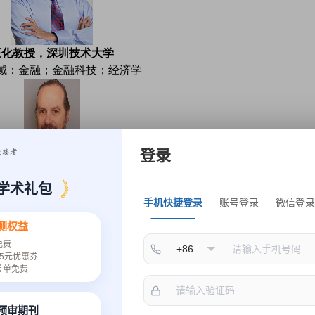
王化教授，深圳技术大学
域：金融；金融科技；经济学
登录
. Bonelli教授 ，
郑州西亚斯学院
客户开发；投资组合管理；投资客户参与；高端客户管理；市场
学术礼包
手机快捷登录
账号登录
微信登录
会议出版
测权益
免费
5元优惠券
首单免费
经过严格的审稿之后，最终所有录用的论文将录用论文将由Atlant
onomics, Business and Management Research》(ISSN: 23
速预审期刊