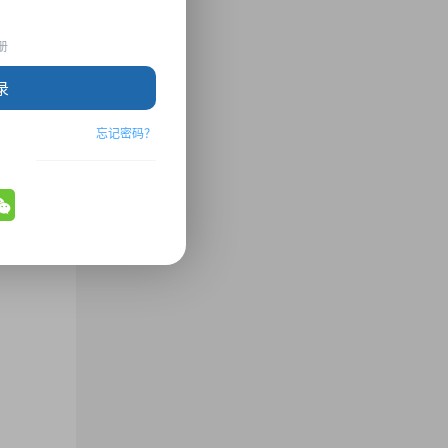
册
录
忘记密码？