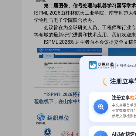
第二届图像、信号处理与机器学习国际学术会议（
ISPML 2026由桂林航天工业学院、南宁
学物理与电子学院联合承办。
会议旨在为全球研究人员、工程师和行业专
等领域的最新研究进展和技术应用。
我们欢迎来
ISPML 2026欢迎学者向本会议提交全
注册立享
*ISPML 2026将在风景如画的中国·
注册立享
检
莅临线下，在山水中细细感受当代学术的韵味。
中文查重首单
英文查重立领2
参考文献检测
组织单位
主办单位：桂
AI匹配快