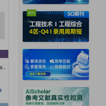
期刊
..
索