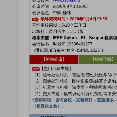
会议官网：
www.ispml.org
会议时间：2026年9月18-20日
会议地点：中国-桂林
最终截稿时间：2026年9月4日23:59
平均审核周期：5-10个工作日
出版社：录用后由IEEE出版
检索类型：IEEE Xplore、EI、Scopus检索
会议秘书：时老师 19396491277
(微信添加请备注"姓名+ISPML 2026"）
【咨询会议】
【模板下载】
【热门征稿主题】
（1）信号处理相关：雷达/遥感/生物医学/水下/
（2）图像处理相关：医学影像/遥感/高光谱/红
（3）机器学习相关：深度学习/神经网络/强化学
（4）交叉主题：模式识别/计算机视觉/网络安全
*投稿流程：咨询会议→完善稿件→查重排版
（邮寄论文集）。