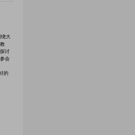
围绕大
教
探讨
参会
好的