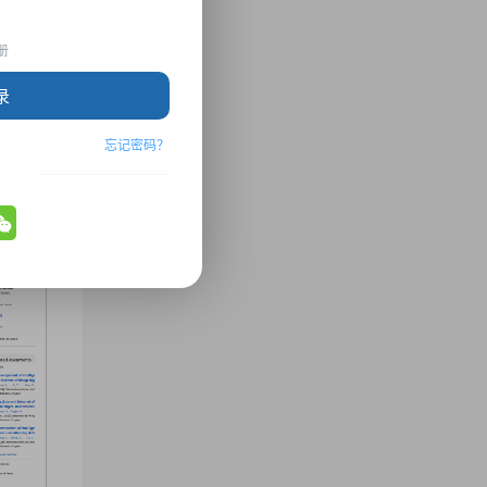
册
录
忘记密码？