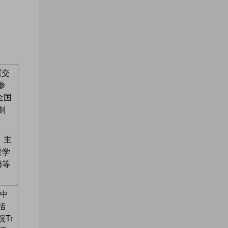
疆交
参
全国
制
，主
表学
阳等
华中
括
Tr