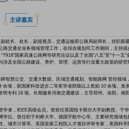
主讲嘉宾
副处长、处长，副巡视员，交通运输部公路局副局长，挂职新
公路交通全业务领域管理工作，在综合规划司工作期间，主持或
7918”国家高速公路网等研究论证以及了全国“八五”至“十一五”
与涉及全国公路建设、养护、管理、运营等行业重大政策的研究
耕智慧公交、交通大数据、区域交通规划、智能路网 管控领域
十余项，获国家科技进步二等奖等省部级以上奖励 10 余项。发
篇，授权发明专利 18 项。长期服务河南交通建设，主导郑州、洛阳、南
学者，IEEE高级会员。曾前任英国纽卡斯尔大学副教授。于
博学位。曾任职于剑桥大学、德国宇航中心等。主要研究领域包
性、城市计算等。英国皇家工程院人才项目评审专家，美国科学院