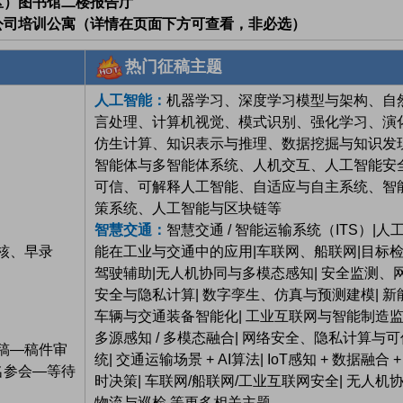
区）图书馆二楼报告厅
公司培训公寓（详情在页面下方可查看，非必选）
热门征稿主题
人工智能：
机器学习、深度学习模型与架构、自
言处理、计算机视觉、模式识别、强化学习、演
仿生计算、知识表示与推理、数据挖掘与知识发
智能体与多智能体系统、人机交互、人工智能安
可信、可解释人工智能、自适应与自主系统、智
策系统、人工智能与区块链等
智慧交通：
智慧交通 / 智能运输系统（ITS）|人
审核、早录
能在工业与交通中的应用|车联网、船联网|目标检
驾驶辅助|无人机协同与多模态感知| 安全监测、
安全与隐私计算| 数字孪生、仿真与预测建模| 新
车辆与交通装备智能化| 工业互联网与智能制造监
多源感知 / 多模态融合| 网络安全、隐私计算与
稿—稿件审
统| 交通运输场景 + AI算法| IoT感知 + 数据融合 +
名参会—等待
时决策| 车联网/船联网/工业互联网安全| 无人机
物流与巡检 等更多相关主题