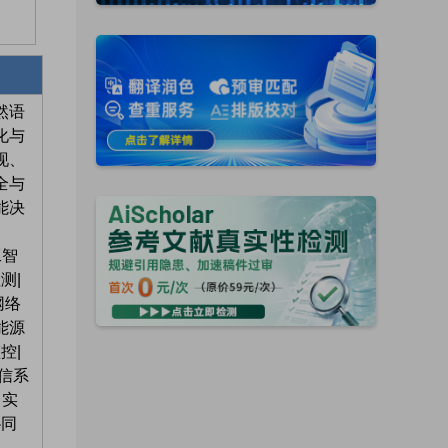
然语
化与
现、
全与
能决
工智
测|
网络
能源
控|
可信系
 实
协同