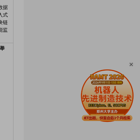
数据
入式
块链
能监
步举