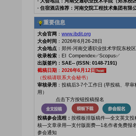
· 大会地点：河南交通职业技术学院（郑东校
· 住宿酒店推荐：河南交院工程技术集团有限
重要信息
大会官网
：
www.ibdit.org
大会时间
：2026年6月26-28日
大会地点
：郑州-河南交通职业技术学院东校区
收录检索
：EI Compendex✅Scopus✅
出版签约：
SAE-- (ISSN: 0148-7191)
截稿日期
：
2026年6月12日
（投稿请联系大会秘书）
审核录用
：投稿后3-7个工作日 (早投稿、早
用）
点击下方按钮投稿报名
投稿参会流程：
按模板排版稿件—全文英文投
核—文章录用—支付版面费—1名作者免费报
参会通知