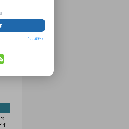
册
录
忘记密码？
多材
水平