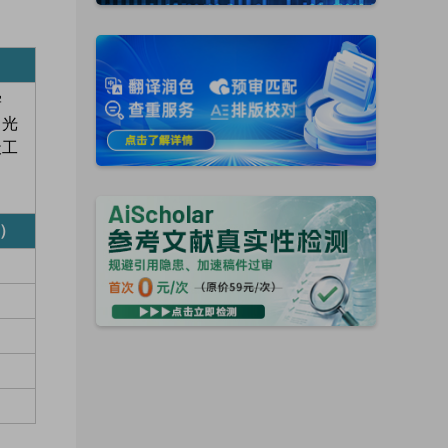
学
、光
天工
）