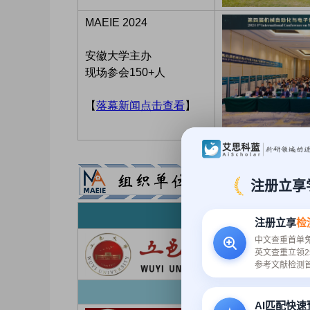
MAEIE 2024
安徽大学主办
现场参会150+人
【
落幕新闻点击查看
】
注册立享
注册立享
检
中文查重首单
英文查重立领2
参考文献检测
AI匹配快