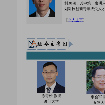
利38项，其中第一发明
划科技创新青年拔尖人
【
个人主页
】
徐青松 教授
李会军 
澳门大学
五邑大