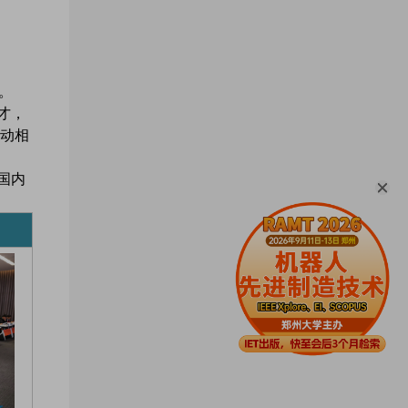
行。
才，
动相
国内