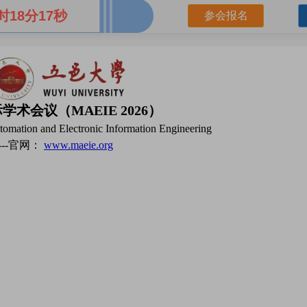
时18分16秒
参会报名
会议（MAEIE 2026）
tomation and Electronic Information Engineering
----官网：
www.maeie.org