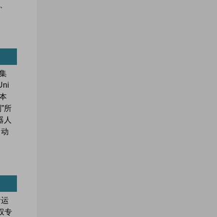
、
集
ni
日本
”所
器人
自动
括运
权专