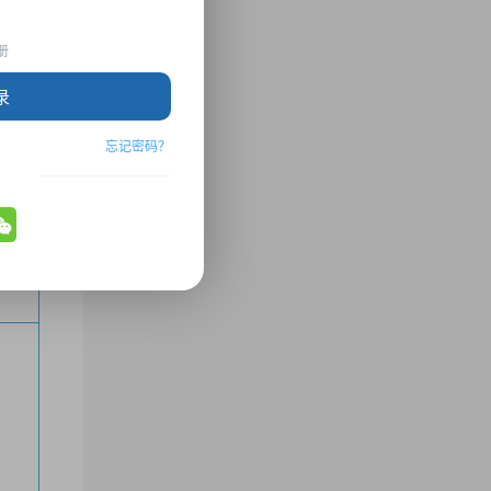
册
录
忘记密码？