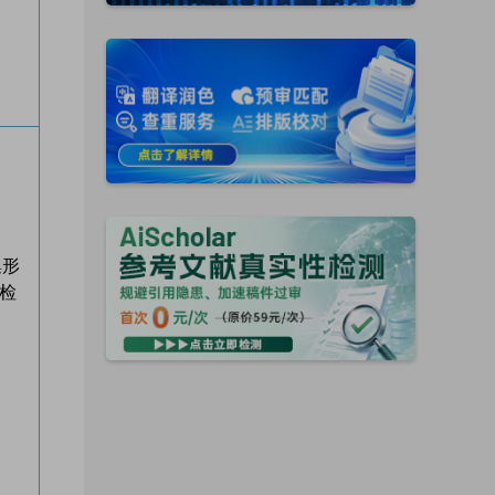
集形
s检