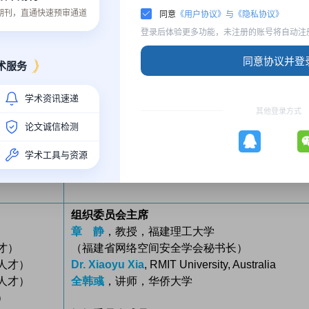
质期刊，直通快速预审通道
同意
《用户协议》与《隐私协议》
出版主席
登录后体验更多功能，未注册的账号将自动注
Prof. Weizhi Meng
, Lancaster University, UK
蔡奕侨
，副教授，华侨大学
同意协议并登
术服务
）
（计算机科学与技术学院院长助理）
学术资讯速递
宣传主席
其他登录方式
李 越
，讲师，华侨大学
论文诚信检测
学院院长，
费书凡
，助理研究员，华侨大学
学术工具与资源
空间安全学
组织委员会主席
章 静
，教授，福建理工大学
才）
（福建省网络空间安全学会秘书长）
人才）
Dr. Xiaoyu Xia
, RMIT University, Australia
人才）
全韩彧
，讲师，华侨大学
）