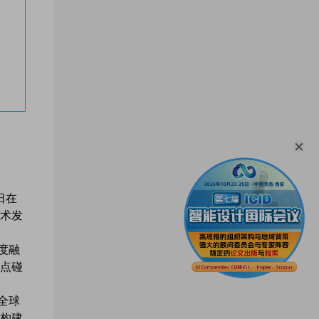
日在
术发
度融
点碰
全球
构建