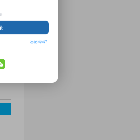
册
录
忘记密码？
 副教