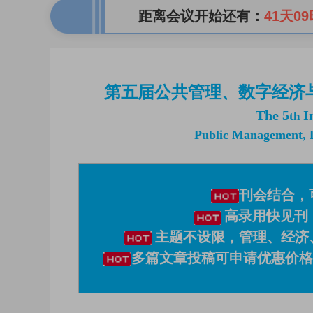
距离会议开始还有：
41天09
第五届公共管理、数字经济与互
The 5
In
th
Public Management, D
刊会结合，
高录用快见刊
主题不设限，管理、经济
多篇文章投稿可申请优惠价格