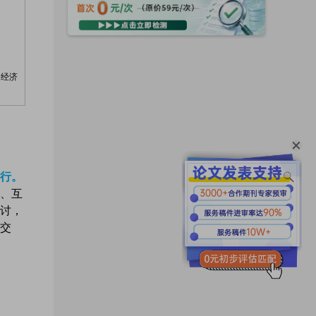
和经济
举行。
、互
讨，
交