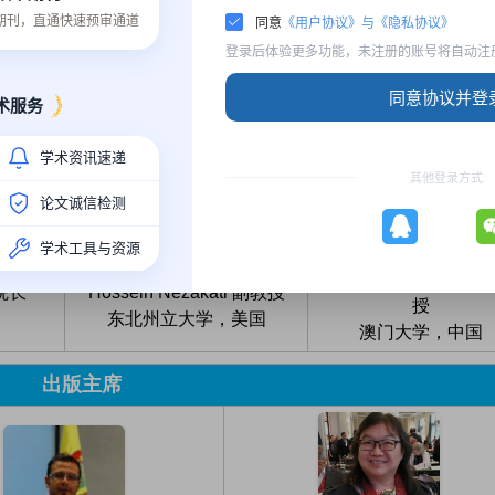
Brandon University, 加拿大
质期刊，直通快速预审通道
同意
《用户协议》与《隐私协议》
马来西亚
登录后体验更多功能，未注册的账号将自动注
程序委员会主席
同意协议并登
术服务
学术资讯速递
其他登录方式
论文诚信检测
学术工具与资源
Simon James Fong
院长
Hossein Nezakati 副教授
授
东北州立大学，美国
澳门大学，中国
出版主席