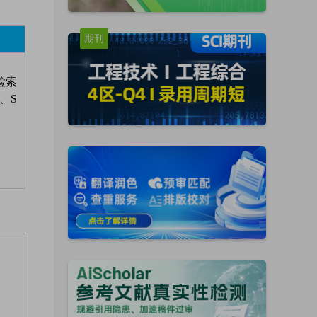
期刊
r检索
、S