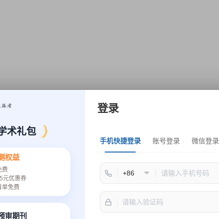
登录
大会主席
学术礼包
手机快捷登录
账号登录
微信登录
测权益
免费
5元优惠券
首单免费
bdelhak Senadjki 教授
Gautam Srivastava 教授
速预审期刊
ersiti Tunku Abdul Rahman