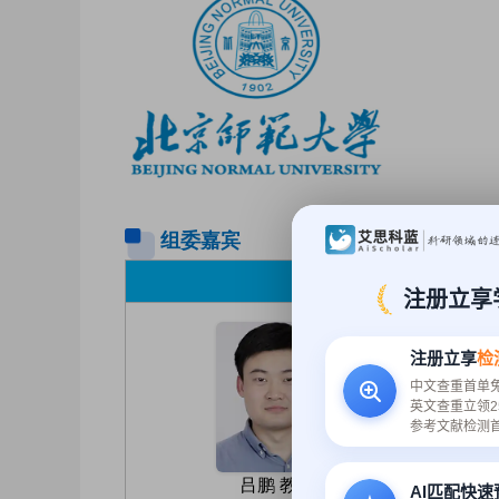
组委嘉宾
注册立享
注册立享
检
中文查重首单
英文查重立领2
参考文献检测
A
吕鹏 教授
AI匹配快
Univ