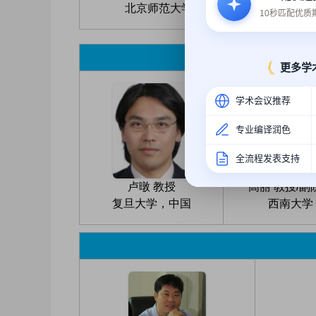
北京师范大学，中国
10秒匹配优
更多学
学术会议推荐
专业编译润色
全流程发表支持
卢暾 教授
高丽 教授/副
复旦大学，中国
西南大学