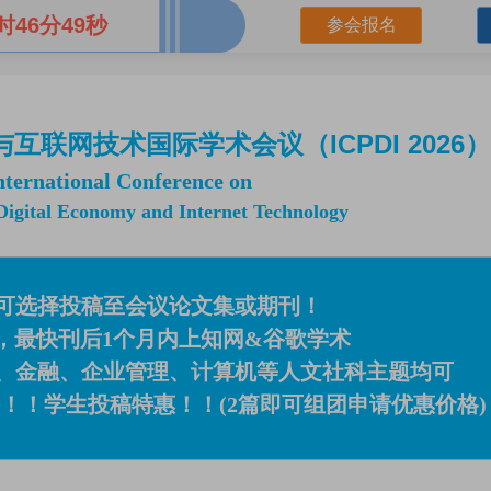
时46分48秒
参会报名
联网技术国际学术会议（ICPDI 2026）
ternational Conference on
igital Economy and Internet Technology
可选择投稿至会议论文集或期刊！
，最快刊后1个月内上知网&谷歌学术
、金融、企业管理、计算机等人文社科主题均可
！！学生投稿特惠！！(2篇即可组团申请优惠价格)